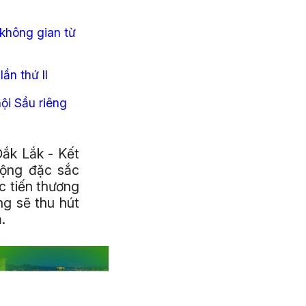
không gian từ
ần thứ II
ội Sầu riêng
ắk Lắk - Kết
động đặc sắc
c tiến thương
ng sẽ thu hút
.