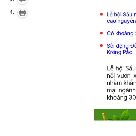
Lễ hội Sầu
cao nguyên
Có khoảng 2
Sôi động Đê
Krông Pắc
Lễ hội Sầ
nối vươn 
nhằm khẳng
mại ngành 
khoảng 300