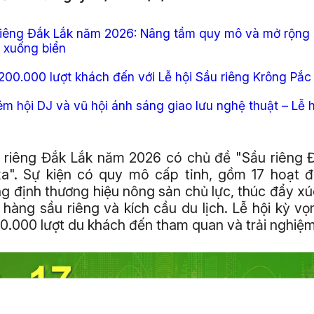
 riêng Đắk Lắk năm 2026: Nâng tầm quy mô và mở rộng 
 xuống biển
00.000 lượt khách đến với Lễ hội Sầu riêng Krông Pắc l
m hội DJ và vũ hội ánh sáng giao lưu nghệ thuật – Lễ h
u riêng Đắk Lắk năm 2026 có chủ đề "Sầu riêng Đ
xa". Sự kiện có quy mô cấp tỉnh, gồm 17 hoạt 
 định thương hiệu nông sản chủ lực, thúc đẩy xú
hàng sầu riêng và kích cầu du lịch. Lễ hội kỳ vọ
.000 lượt du khách đến tham quan và trải nghiệm