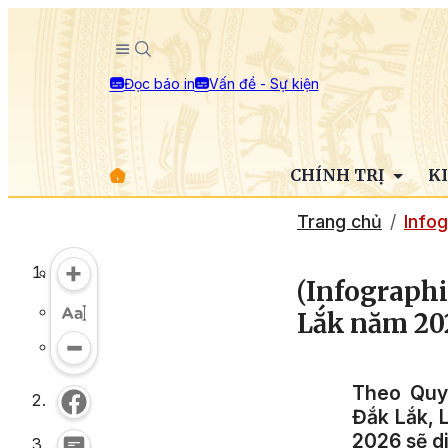
Đọc báo in
Vấn đề - Sự kiện
CHÍNH TRỊ
K
Trang chủ
Infog
(Infographi
Lắk năm 20
Theo Quy
Đắk Lắk, 
2026 sẽ di