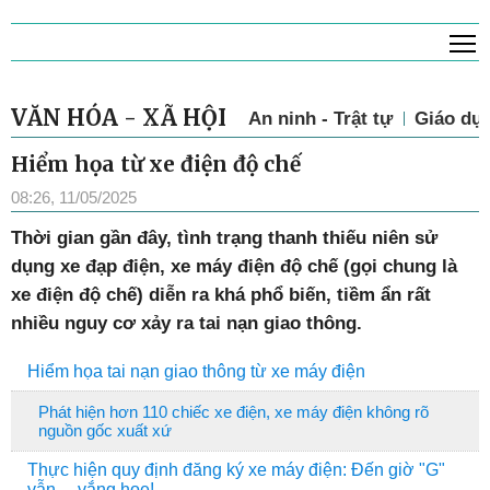
T
VĂN HÓA - XÃ HỘI
An ninh - Trật tự
Giáo dụ
Hiểm họa từ xe điện độ chế
08:26, 11/05/2025
T
hời gian gần đây, tình trạng thanh thiếu niên sử
dụng xe đạp điện, xe máy điện độ chế (gọi chung là
xe điện độ chế) diễn ra khá phổ biến, tiềm ẩn rất
nhiều nguy cơ xảy ra tai nạn giao thông.
Hiểm họa tai nạn giao thông từ xe máy điện
Phát hiện hơn 110 chiếc xe điện, xe máy điện không rõ
nguồn gốc xuất xứ
Thực hiện quy định đăng ký xe máy điện: Đến giờ "G"
vẫn… vắng hoe!