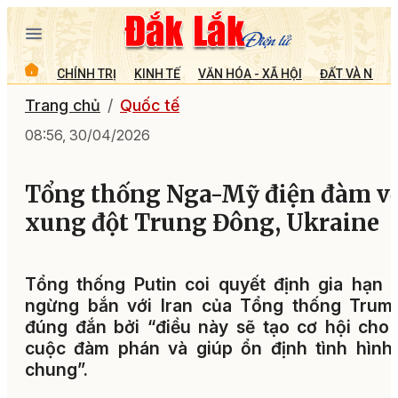
CHÍNH TRỊ
KINH TẾ
VĂN HÓA - XÃ HỘI
ĐẤT VÀ NGƯỜ
Trang chủ
Quốc tế
08:56, 30/04/2026
Tổng thống Nga-Mỹ điện đàm v
xung đột Trung Đông, Ukraine
Tổng thống Putin coi quyết định gia hạn 
ngừng bắn với Iran của Tổng thống Trump
đúng đắn bởi “điều này sẽ tạo cơ hội cho
cuộc đàm phán và giúp ổn định tình hình
chung”.