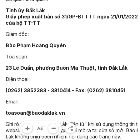
Tỉnh ủy Đắk Lắk
Giấy phép xuất bản số 31/GP-BTTTT ngày 21/01/2022
của bộ TT-TT
Giám đốc:
Đào Phạm Hoàng Quyên
Tòa soạn:
23 Lê Duẩn, phường Buôn Ma Thuột, tỉnh Đắk Lắk
Điện thoại:
(0262) 3852383 - 3810414 - Fax: (0262) 3810451
Email:
toasoan@baodaklak.vn
Ghi rõ nguồn "Báo Đắk Lắk điện tử" khi sử dụng thông tin t
website này. Các trang ngoài sẽ mở ra tại cửa sổ mới. Báo 
Lắk không chịu trách nhiệm nội dung các trang này.