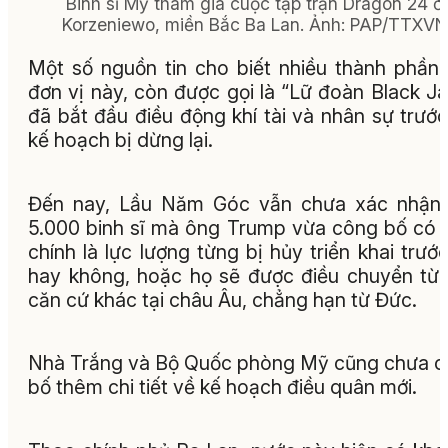
Binh sĩ Mỹ tham gia cuộc tập trận Dragon 24 ở
Korzeniewo, miền Bắc Ba Lan. Ảnh: PAP/TTXVN
Một số nguồn tin cho biết nhiều thành phần
đơn vị này, còn được gọi là “Lữ đoàn Black Ja
đã bắt đầu điều động khí tài và nhân sự trước
kế hoạch bị dừng lại.
Đến nay, Lầu Năm Góc vẫn chưa xác nhận 
5.000 binh sĩ mà ông Trump vừa công bố có 
chính là lực lượng từng bị hủy triển khai trướ
hay không, hoặc họ sẽ được điều chuyển từ
căn cứ khác tại châu Âu, chẳng hạn từ Đức.
Nhà Trắng và Bộ Quốc phòng Mỹ cũng chưa 
bố thêm chi tiết về kế hoạch điều quân mới.