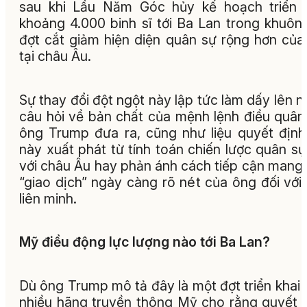
sau khi Lầu Năm Góc hủy kế hoạch triển 
khoảng 4.000 binh sĩ tới Ba Lan trong khuôn
đợt cắt giảm hiện diện quân sự rộng hơn củ
tại châu Âu.
Sự thay đổi đột ngột này lập tức làm dấy lên n
câu hỏi về bản chất của mệnh lệnh điều quâ
ông Trump đưa ra, cũng như liệu quyết định
này xuất phát từ tính toán chiến lược quân sự
với châu Âu hay phản ánh cách tiếp cận mang 
“giao dịch” ngày càng rõ nét của ông đối với
liên minh.
Mỹ điều động lực lượng nào tới Ba Lan?
Dù ông Trump mô tả đây là một đợt triển khai 
nhiều hãng truyền thông Mỹ cho rằng quyết 