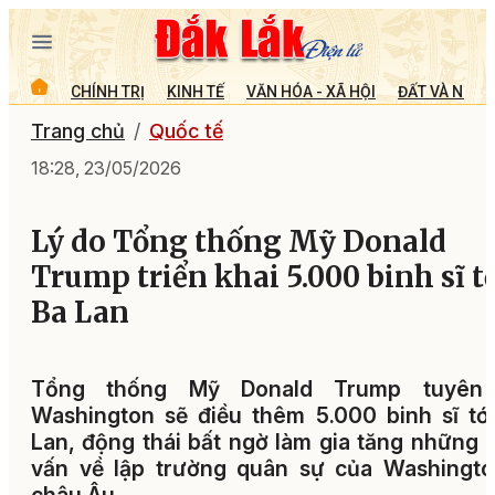
CHÍNH TRỊ
KINH TẾ
VĂN HÓA - XÃ HỘI
ĐẤT VÀ NGƯỜ
Trang chủ
Quốc tế
18:28, 23/05/2026
Lý do Tổng thống Mỹ Donald
Trump triển khai 5.000 binh sĩ t
Ba Lan
Tổng thống Mỹ Donald Trump tuyên
Washington sẽ điều thêm 5.000 binh sĩ tớ
Lan, động thái bất ngờ làm gia tăng những 
vấn về lập trường quân sự của Washingto