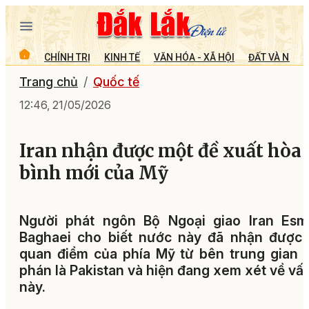
CHÍNH TRỊ
KINH TẾ
VĂN HÓA - XÃ HỘI
ĐẤT VÀ NGƯỜ
Trang chủ
Quốc tế
12:46, 21/05/2026
Iran nhận được một đề xuất hòa
bình mới của Mỹ
Người phát ngôn Bộ Ngoại giao Iran Esma
Baghaei cho biết nước này đã nhận được 
quan điểm của phía Mỹ từ bên trung gian
phán là Pakistan và hiện đang xem xét về vấ
này.