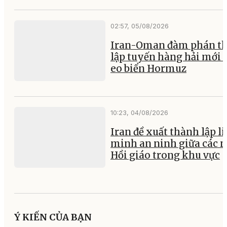
02:57, 05/08/2026
Iran-Oman đàm phán th
lập tuyến hàng hải mới 
eo biển Hormuz
10:23, 04/08/2026
Iran đề xuất thành lập l
minh an ninh giữa các 
Hồi giáo trong khu vực
Ý KIẾN CỦA BẠN