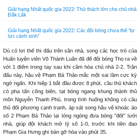
Giải hạng Nhất quốc gia 2022: Thử thách lớn cho chủ nhà
Đắk Lắk
Giải hạng Nhất quốc gia 2022: Các đội bóng chưa thể “tự
lực cánh sinh”
Dù có lợi thế thi đấu trên sân nhà, song các học trò của
Huấn luyện viên Võ Thành Luân đã để đội bóng Thọ ra về
với 1 điểm trong tay sau khi cầm hòa chủ nhà 2-2. Trận
đấu này, hậu vệ Phạm Bá Thảo mắc một sai lầm cực kỳ
ngớ ngẩn. Khi hiệp 1 bắt đầu được 8 phút, cầu thủ khách
có pha tấn công biên, tạt bóng ngang khung thành thủ
môn Nguyễn Thanh Phú, trong tình huống không có cầu
thủ đối phương cạnh tranh, áp sát song hậu vệ khoác áo
số 2 Phạm Bá Thảo lại lóng ngóng đưa bóng "đốt" lưới
nhà, giúp đội khách mở tỷ số 1-0, trước khi tiền đạo
Phạm Gia Hưng ghi bàn gỡ hòa vào phút 35.