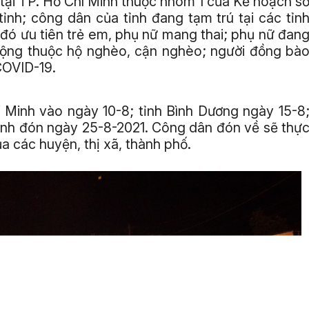
 tại TP. Hồ Chí Minh thuộc nhóm 1 của Kế hoạch s
nh; công dân của tỉnh đang tạm trú tại các tỉn
 đó ưu tiên trẻ em, phụ nữ mang thai; phụ nữ đan
 động thuộc hộ nghèo, cận nghèo; người đồng bà
COVID-19.
í Minh vào ngày 10-8; tỉnh Bình Dương ngày 15-8
Ninh đón ngày 25-8-2021. Công dân đón về sẽ thự
ủa các huyện, thị xã, thành phố.