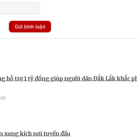
Gửi bình luận
g hỗ trợ 1 tỷ đồng giúp người dân Đắk Lắk khắc p
025
 xung kích nơi tuyến đầu