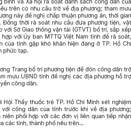
 binh và Xã hội rà soát danh sách công dân củ
 nêu trên có nhu cầu trở về địa phương; tham mư
ương này đề nghị chấp thuận phương án, thời gia
 Đồng thời rà soát nhu cầu đưa phương tiện, vậ
 với Sở Giao thông vận tải (GTVT) bố trí, sắp xế
ối hợp với Ủy ban MTTQ Việt Nam tỉnh để rà soát
 của tỉnh gặp khó khăn hiện đang ở TP. Hồ Ch
n phức tạp.
ơng Trang bố trí phương tiện để đón công dân tr
tham mưu UBND tỉnh đề nghị các địa phương hỗ tr
uyển công dân.
ới Hội Thầy thuốc trẻ TP. Hồ Chí Minh xét nghiệ
ới công dân của tỉnh trước khi về địa phương
 niên phối hợp với các đơn vị liên quan tiếp nhậ
ủa các tỉnh, thành phố nêu trên…