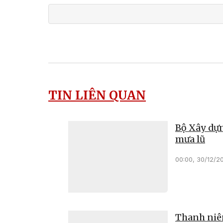
TIN LIÊN QUAN
Bộ Xây dựn
mưa lũ
00:00, 30/12/2
Thanh niên