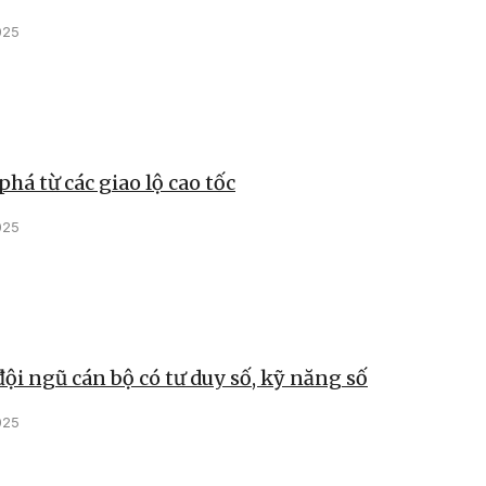
025
phá từ các giao lộ cao tốc
025
ội ngũ cán bộ có tư duy số, kỹ năng số
025