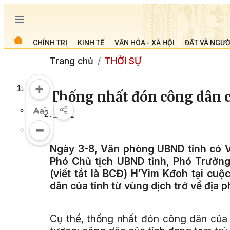
CHÍNH TRỊ
KINH TẾ
VĂN HÓA - XÃ HỘI
ĐẤT VÀ NGƯỜ
Trang chủ
THỜI SỰ
Thống nhất đón công dân củ
Lắk
Ngày 3-8, Văn phòng UBND tỉnh có V
Phó Chủ tịch UBND tỉnh, Phó Trưởng
(viết tắt là BCĐ) H’Yim Kđoh tại cu
dân của tỉnh từ vùng dịch trở về địa 
Cụ thể, thống nhất đón công dân của 