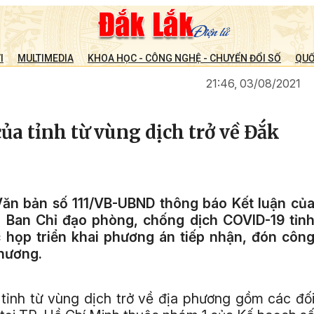
I
MULTIMEDIA
KHOA HỌC - CÔNG NGHỆ - CHUYỂN ĐỔI SỐ
QUỐ
21:46, 03/08/2021
a tỉnh từ vùng dịch trở về Đắk
ăn bản số 111/VB-UBND thông báo Kết luận củ
 Ban Chỉ đạo phòng, chống dịch COVID-19 tỉn
ộc họp triển khai phương án tiếp nhận, đón côn
phương.
tỉnh từ vùng dịch trở về địa phương gồm các đố