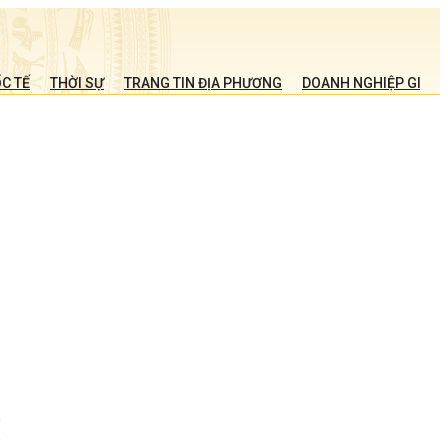
C TẾ
THỜI SỰ
TRANG TIN ĐỊA PHƯƠNG
DOANH NGHIỆP GIỚI T
a
h
g
i