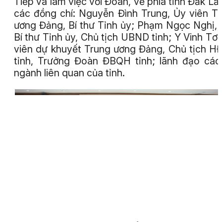
Tiếp và làm việc với Đoàn, về phía tỉnh Đắk Lắ
các đồng chí: Nguyễn Đình Trung, Ủy viên T
ương Đảng, Bí thư Tỉnh ủy; Phạm Ngọc Nghị,
Bí thư Tỉnh ủy, Chủ tịch UBND tỉnh; Y Vinh Tơr
viên dự khuyết Trung ương Đảng, Chủ tịch 
tỉnh, Trưởng Đoàn ĐBQH tỉnh; lãnh đạo các
ngành liên quan của tỉnh.