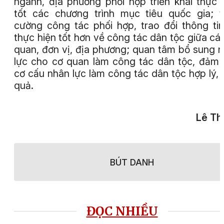
ngành, địa phương phối hợp triển khai thực 
tốt các chương trình mục tiêu quốc gia; 
cường công tác phối hợp, trao đổi thông ti
thực hiện tốt hơn về công tác dân tộc giữa cá
quan, đơn vị, địa phương; quan tâm bổ sung 
lực cho cơ quan làm công tác dân tộc, đảm
cơ cấu nhân lực làm công tác dân tộc hợp lý, 
quả.
Lê Th
BÚT DANH
ĐỌC NHIỀU