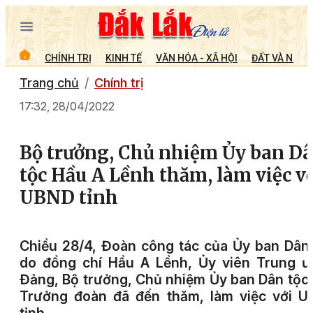
CHÍNH TRỊ
KINH TẾ
VĂN HÓA - XÃ HỘI
ĐẤT VÀ NGƯỜ
Trang chủ
Chính trị
17:32, 28/04/2022
Bộ trưởng, Chủ nhiệm Ủy ban D
tộc Hầu A Lềnh thăm, làm việc v
UBND tỉnh
Chiều 28/4, Đoàn công tác của Ủy ban Dân
do đồng chí Hầu A Lềnh, Ủy viên Trung ư
Đảng, Bộ trưởng, Chủ nhiệm Ủy ban Dân tộc
Trưởng đoàn đã đến thăm, làm việc với U