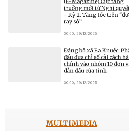
(E-Magazine) Cực tăng
trưởng mới từ Nghị quyết
- Kỳ 2: Tăng tốc trên “đư
ray số”
00:00, 29/12/2025
Đảng bộ xã Ea Knuếc: Ph
đấu đưa chỉ số cải cách hà
chính vào nhóm 10 đơn vị
dẫn đầu của tỉnh
00:00, 29/12/2025
MULTIMEDIA