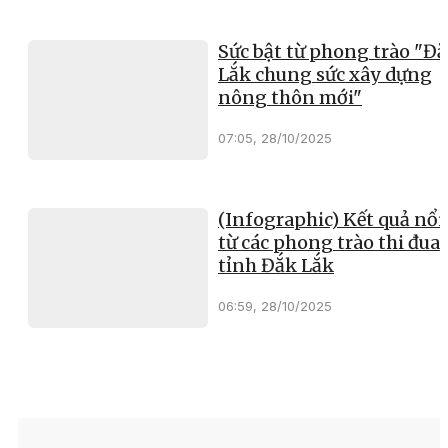
Sức bật từ phong trào "Đ
Lắk chung sức xây dựng
nông thôn mới"
07:05, 28/10/2025
(Infographic) Kết quả nổi
từ các phong trào thi đua 
tỉnh Đắk Lắk
06:59, 28/10/2025