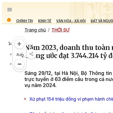
CHÍNH TRỊ
KINH TẾ
VĂN HÓA - XÃ HỘI
ĐẤT VÀ NGƯỜ
Trang chủ
THỜI SỰ
Năm 2023, doanh thu toàn
thông ước đạt 3.744.214 tỷ 
Sáng 29/12, tại Hà Nội, Bộ Thông ti
trực tuyến ở 63 điểm cầu trong cả nư
vụ năm 2024.
Xử phạt 154 triệu đồng vi phạm hành chín