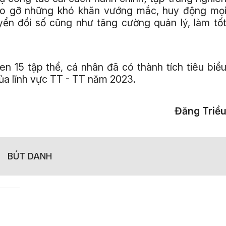
háo gỡ những khó khăn vướng mắc, huy động mọ
ển đổi số cũng như tăng cường quản lý, làm tố
 15 tập thể, cá nhân đã có thành tích tiêu biể
của lĩnh vực TT - TT năm 2023.
Đăng Triề
BÚT DANH