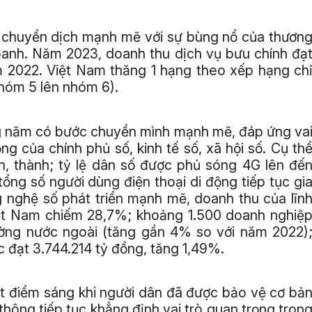
c chuyển dịch mạnh mẽ với sự bùng nổ của thươn
oanh. Năm 2023, doanh thu dịch vụ bưu chính đạ
m 2022. Việt Nam thăng 1 hạng theo xếp hạng ch
nhóm 5 lên nhóm 6).
ng năm có bước chuyển mình mạnh mẽ, đáp ứng va
ọng của chính phủ số, kinh tế số, xã hội số. Cụ th
nh, thành; tỷ lệ dân số được phủ sóng 4G lên đế
ổng số người dùng điện thoại di động tiếp tục gi
g nghệ số phát triển mạnh mẽ, doanh thu của lĩn
 Việt Nam chiếm 28,7%; khoảng 1.500 doanh nghiệ
ường nước ngoài (tăng gần 4% so với năm 2022)
 đạt 3.744.214 tỷ đồng, tăng 1,49%.
ột điểm sáng khi người dân đã được bảo vệ cơ bả
thông tiếp tục khẳng định vai trò quan trọng tron