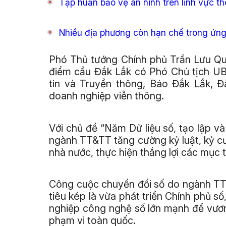
Tập huấn bảo vệ an ninh trên lĩnh vực th
Nhiều địa phương còn hạn chế trong ứng
Phó Thủ tướng Chính phủ Trần Lưu Qua
điểm cầu Đắk Lắk có Phó Chủ tịch UB
tin và Truyền thông, Báo Đắk Lắk, Đ
doanh nghiệp viễn thông.
Với chủ đề “Năm Dữ liệu số, tạo lập và 
ngành TT&TT tăng cường kỷ luật, kỷ cư
nhà nước, thực hiện thắng lợi các mục t
Công cuộc chuyển đổi số do ngành TT&T
tiêu kép là vừa phát triển Chính phủ số
nghiệp công nghệ số lớn mạnh để vươn 
phạm vi toàn quốc.