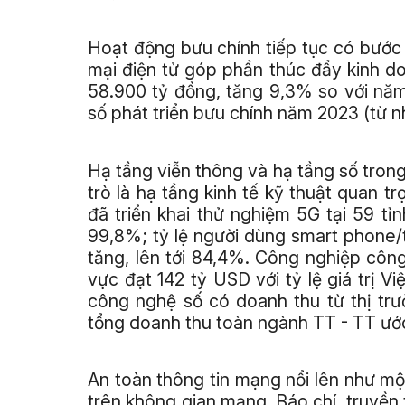
Hoạt động bưu chính tiếp tục có bướ
mại điện tử góp phần thúc đẩy kinh d
58.900 tỷ đồng, tăng 9,3% so với nă
số phát triển bưu chính năm 2023 (từ 
Hạ tầng viễn thông và hạ tầng số tro
trò là hạ tầng kinh tế kỹ thuật quan tr
đã triển khai thử nghiệm 5G tại 59 tỉ
99,8%; tỷ lệ người dùng smart phone/t
tăng, lên tới 84,4%. Công nghiệp côn
vực đạt 142 tỷ USD với tỷ lệ giá trị
công nghệ số có doanh thu từ thị tr
tổng doanh thu toàn ngành TT - TT ước
An toàn thông tin mạng nổi lên như m
trên không gian mạng. Báo chí, truyền 