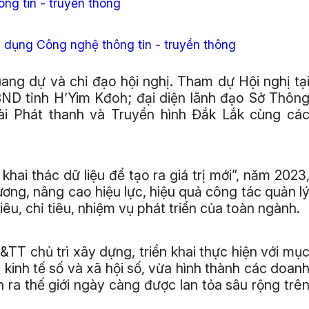
ông tin - truyền thông
 dụng Công nghệ thông tin - truyền thông
ng dự và chỉ đạo hội nghị. Tham dự Hội nghị tạ
ND tỉnh H’Yim Kđoh; đại diện lãnh đạo Sở Thôn
ài Phát thanh và Truyền hình Đắk Lắk cùng cá
khai thác dữ liệu để tạo ra giá trị mới”, năm 2023
ơng, nâng cao hiệu lực, hiệu quả công tác quản l
iêu, chỉ tiêu, nhiệm vụ phát triển của toàn ngành.
T chủ trì xây dựng, triển khai thực hiện với mụ
, kinh tế số và xã hội số, vừa hình thành các doan
ra thế giới ngày càng được lan tỏa sâu rộng trê