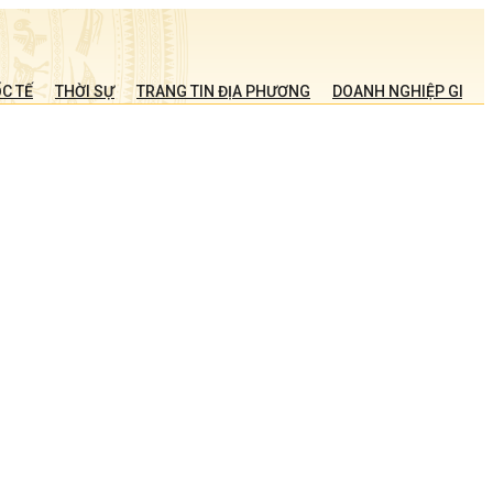
C TẾ
THỜI SỰ
TRANG TIN ĐỊA PHƯƠNG
DOANH NGHIỆP GIỚI T
ị
m