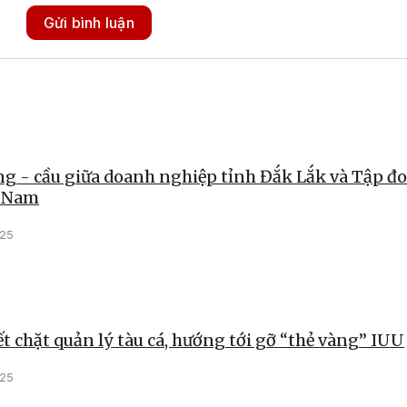
Gửi bình luận
ng - cầu giữa doanh nghiệp tỉnh Đắk Lắk và Tập đ
t Nam
025
ết chặt quản lý tàu cá, hướng tới gỡ “thẻ vàng” IUU
025