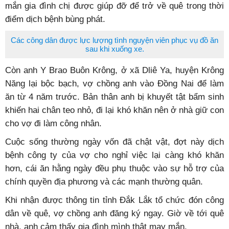
mắn gia đình chị được giúp đỡ để trở về quê trong thời
điểm dịch bệnh bùng phát.
Các công dân được lực lượng tình nguyện viên phục vụ đồ ăn
sau khi xuống xe.
Còn anh Y Brao Buôn Krông, ở xã Dliê Ya, huyện Krông
Năng lại bộc bạch, vợ chồng anh vào Đồng Nai để làm
ăn từ 4 năm trước. Bản thân anh bị khuyết tật bẩm sinh
khiến hai chân teo nhỏ, đi lại khó khăn nên ở nhà giữ con
cho vợ đi làm công nhân.
Cuộc sống thường ngày vốn đã chật vật, đợt này dịch
bệnh công ty của vợ cho nghỉ việc lại càng khó khăn
hơn, cái ăn hằng ngày đều phụ thuộc vào sự hỗ trợ của
chính quyền địa phương và các mạnh thường quân.
Khi nhận được thông tin tỉnh Đắk Lắk tổ chức đón công
dân về quê, vợ chồng anh đăng ký ngay. Giờ về tới quê
nhà, anh cảm thấy gia đình mình thật may mắn.