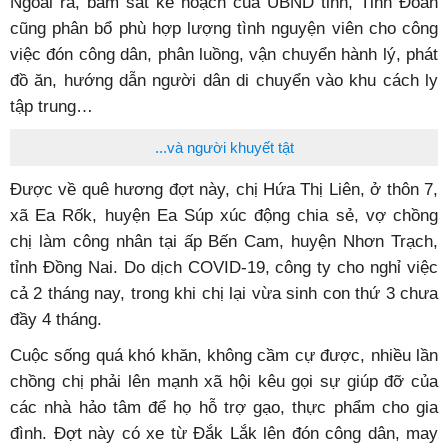
Ngoài ra, bám sát kế hoạch của UBND tỉnh, Tỉnh Đoàn
cũng phân bổ phù hợp lượng tình nguyện viên cho công
việc đón công dân, phân luồng, vận chuyển hành lý, phát
đồ ăn, hướng dẫn người dân di chuyển vào khu cách ly
tập trung…
...và người khuyết tật
Được về quê hương đợt này, chị Hứa Thị Liên, ở thôn 7,
xã Ea Rốk, huyện Ea Súp xúc động chia sẻ, vợ chồng
chị làm công nhân tại ấp Bến Cam, huyện Nhơn Trạch,
tỉnh Đồng Nai. Do dịch COVID-19, công ty cho nghỉ việc
cả 2 tháng nay, trong khi chị lại vừa sinh con thứ 3 chưa
đầy 4 tháng.
Cuộc sống quá khó khăn, không cầm cự được, nhiều lần
chồng chị phải lên mạnh xã hội kêu gọi sự giúp đỡ của
các nhà hảo tâm để họ hỗ trợ gạo, thực phẩm cho gia
đình. Đợt này có xe từ Đắk Lắk lên đón công dân, may