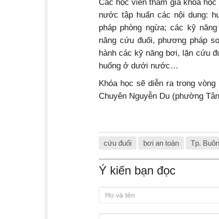
Các học viên tham gia khóa học 
nước tập huấn các nội dung: h
pháp phòng ngừa; các kỹ năng
năng cứu đuối, phương pháp sơ
hành các kỹ năng bơi, lặn cứu đ
huống ở dưới nước…
Khóa học sẽ diễn ra trong vòng 
Chuyên Nguyễn Du (phường Tân 
cứu đuối
bơi an toàn
Tp. Buô
Ý kiến bạn đọc