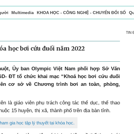
gười
Multimedia
KHOA HỌC - CÔNG NGHỆ - CHUYỂN ĐỔI SỐ
Qu
ọc báo in
Tòa soạn - Bạn đọc
Vấn Đề Bạn Đọc Quan Tâm
TIN
óa học bơi cứu đuối năm 2022
Thuột, Ủy ban Olympic Việt Nam phối hợp Sở Văn
 GD- ĐT tổ chức khai mạc “Khoá học bơi cứu đuối
ên cơ sở về Chương trình bơi an toàn, phòng,
n là giáo viên phụ trách công tác thể dục, thể thao
uộc 15 huyện, thị xã, thành phố trên địa bàn tỉnh.
ham gia học tập lý thuyết tại khóa học.