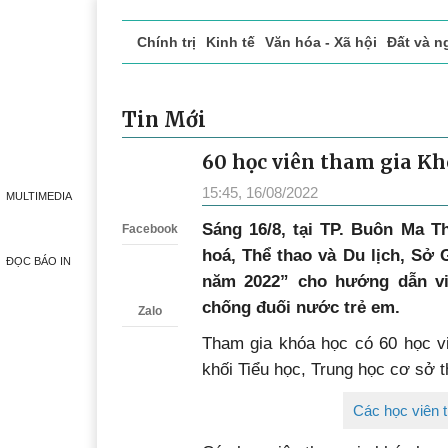
Chính trị
Kinh tế
Văn hóa - Xã hội
Đất và n
Doanh nghiệp giới thiệu
Phóng sự - Ký sự
Đ
Tin Mới
60 học viên tham gia Kh
Zalo
15:45, 16/08/2022
MULTIMEDIA
Sáng 16/8, tại TP. Buôn Ma 
Facebook
hoá, Thể thao và Du lịch, Sở
ĐỌC BÁO IN
năm 2022” cho hướng dẫn vi
chống đuối nước trẻ em.
Zalo
Tham gia khóa học có 60 học viê
khối Tiểu học, Trung học cơ sở th
Các học viên t