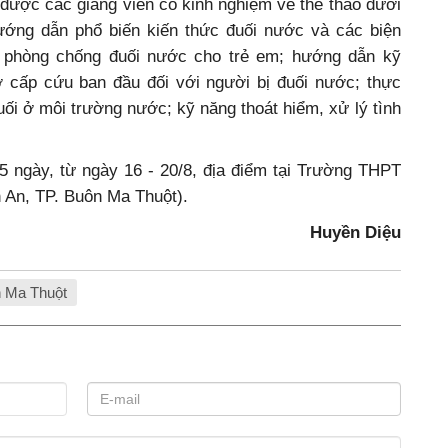
được các giảng viên có kinh nghiệm về thể thao dưới
ướng dẫn phổ biến kiến thức đuối nước và các biện
 phòng chống đuối nước cho trẻ em; hướng dẫn kỹ
 cấp cứu ban đầu đối với người bị đuối nước; thực
uối ở môi trường nước; kỹ năng thoát hiểm, xử lý tình
5 ngày, từ ngày 16 - 20/8, địa điểm tại Trường THPT
An, TP. Buôn Ma Thuột).
Huyền Diệu
n Ma Thuột