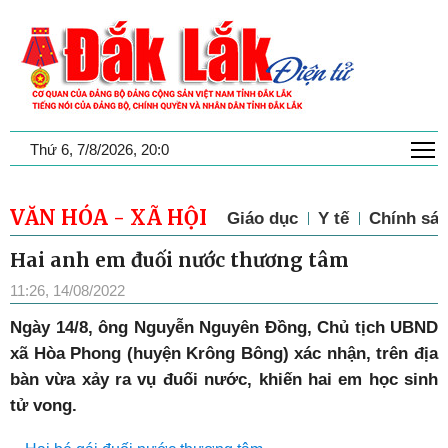
T
Thứ 6, 7/8/2026, 20:0
VĂN HÓA - XÃ HỘI
Giáo dục
Y tế
Chính sác
Hai anh em đuối nước thương tâm
11:26, 14/08/2022
Ngày 14/8, ông Nguyễn Nguyên Đồng, Chủ tịch UBND
xã Hòa Phong (huyện Krông Bông) xác nhận, trên địa
bàn vừa xảy ra vụ đuối nước, khiến hai em học sinh
tử vong.