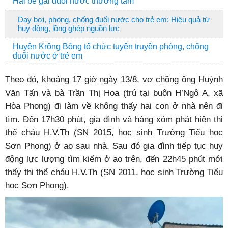
Hai bé gái đuối nước thương tâm
Dạy bơi, phòng, chống đuối nước cho trẻ em: Hiệu quả từ
huy động, lồng ghép nguồn lực
Huyện Krông Bông tổ chức tuyên truyền phòng, chống
đuối nước ở trẻ em
Theo đó, khoảng 17 giờ ngày 13/8, vợ chồng ông Huỳnh
Văn Tấn và bà Trần Thị Hoa (trú tại buôn H’Ngô A, xã
Hòa Phong) đi làm về không thấy hai con ở nhà nên đi
tìm. Đến 17h30 phút, gia đình và hàng xóm phát hiện thi
thể cháu H.V.Th (SN 2015, học sinh Trường Tiểu học
Sơn Phong) ở ao sau nhà. Sau đó gia đình tiếp tục huy
động lực lượng tìm kiếm ở ao trên, đến 22h45 phút mới
thấy thi thể cháu H.V.Th (SN 2011, học sinh Trường Tiểu
học Sơn Phong).