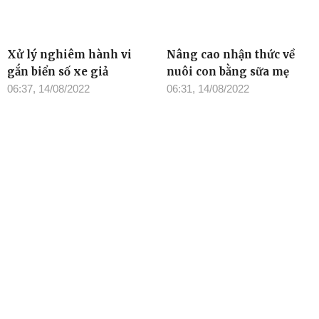
Xử lý nghiêm hành vi
Nâng cao nhận thức về
gắn biển số xe giả
nuôi con bằng sữa mẹ
06:37, 14/08/2022
06:31, 14/08/2022
Không chủ quan khi trẻ
Tiết học thú vị
mắc sốt xuất huyết
06:31, 14/08/2022
06:31, 14/08/2022
TIN ĐỌC NHIỀU
Cơ quan chủ quản: Tỉnh ủy Đắk Lắk
Giấy phép xuất bản số 31/GP-BTTTT ngày 21/01/2022 của Bộ