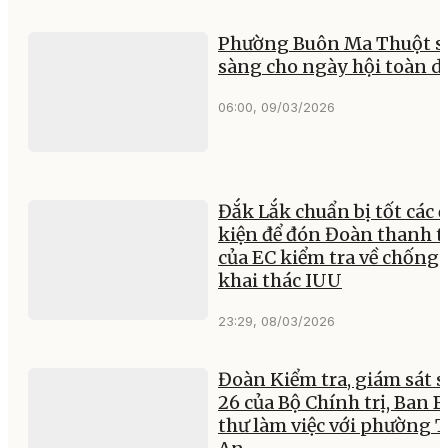
Phường Buôn Ma Thuột s
sàng cho ngày hội toàn d
06:00, 09/03/2026
Đắk Lắk chuẩn bị tốt các 
kiện để đón Đoàn thanh t
của EC kiểm tra về chống
khai thác IUU
23:29, 08/03/2026
Đoàn Kiểm tra, giám sát s
26 của Bộ Chính trị, Ban B
thư làm việc với phường 