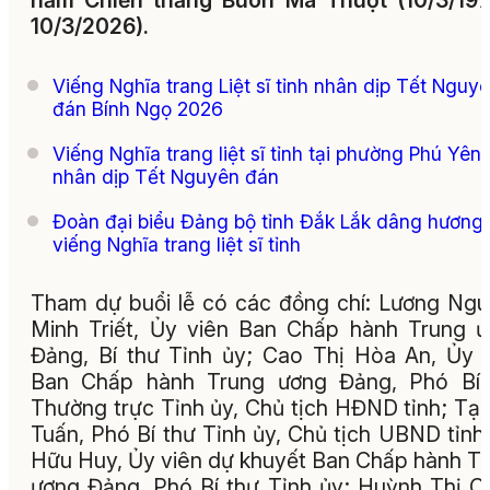
năm Chiến thắng Buôn Ma Thuột (10/3/197
10/3/2026).
Viếng Nghĩa trang Liệt sĩ tỉnh nhân dịp Tết Nguy
đán Bính Ngọ 2026
Viếng Nghĩa trang liệt sĩ tỉnh tại phường Phú Yên
nhân dịp Tết Nguyên đán
Đoàn đại biểu Đảng bộ tỉnh Đắk Lắk dâng hương
viếng Nghĩa trang liệt sĩ tỉnh
Tham dự buổi lễ có các đồng chí: Lương Ng
Minh Triết, Ủy viên Ban Chấp hành Trung 
Đảng, Bí thư Tỉnh ủy; Cao Thị Hòa An, Ủy 
Ban Chấp hành Trung ương Đảng, Phó Bí 
Thường trực Tỉnh ủy, Chủ tịch HĐND tỉnh; Tạ
Tuấn, Phó Bí thư Tỉnh ủy, Chủ tịch UBND tỉnh
Hữu Huy, Ủy viên dự khuyết Ban Chấp hành T
ương Đảng, Phó Bí thư Tỉnh ủy; Huỳnh Thị C