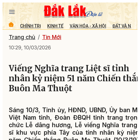
CHÍNH TRỊ
KINH TẾ
VĂN HÓA - XÃ HỘI
ĐẤT VÀ NGƯỜ
Trang chủ
Tin Mới
10:29, 10/03/2026
Viếng Nghĩa trang Liệt sĩ tỉnh
nhân kỷ niệm 51 năm Chiến thắ
Buôn Ma Thuột
Sáng 10/3, Tỉnh ủy, HĐND, UBND, Ủy ban 
Việt Nam tỉnh, Đoàn ĐBQH tỉnh trang trọn
chức Lễ dâng hương, Lễ viếng Nghĩa trang 
sĩ khu vực phía Tây của tỉnh nhân kỷ niệ