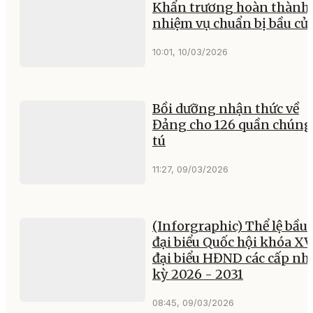
Khẩn trương hoàn thành 
nhiệm vụ chuẩn bị bầu cử
10:01, 10/03/2026
Bồi dưỡng nhận thức về
Đảng cho 126 quần chúng
tú
11:27, 09/03/2026
(Inforgraphic) Thể lệ bầu 
đại biểu Quốc hội khóa XV
đại biểu HĐND các cấp nh
kỳ 2026 - 2031
08:45, 09/03/2026