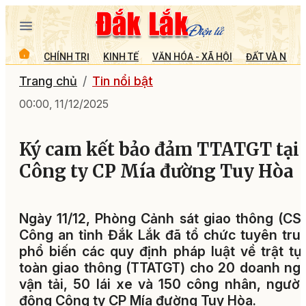
CHÍNH TRỊ
KINH TẾ
VĂN HÓA - XÃ HỘI
ĐẤT VÀ NGƯỜ
Trang chủ
Tin nổi bật
00:00, 11/12/2025
Ký cam kết bảo đảm TTATGT tại
Công ty CP Mía đường Tuy Hòa
Ngày 11/12, Phòng Cảnh sát giao thông (CS
Công an tỉnh Đắk Lắk đã tổ chức tuyên tru
phổ biến các quy định pháp luật về trật tự
toàn giao thông (TTATGT) cho 20 doanh ng
vận tải, 50 lái xe và 150 công nhân, người
động Công ty CP Mía đường Tuy Hòa.