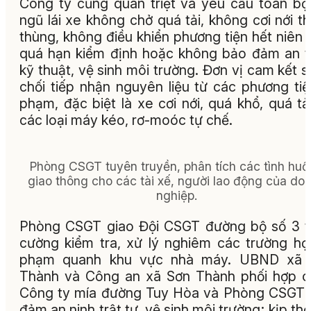
Công ty cũng quán triệt và yêu cầu toàn bộ
ngũ lái xe không chở quá tải, không cơi nới t
thùng, không điều khiển phương tiện hết niên 
quá hạn kiểm định hoặc không bảo đảm an 
kỹ thuật, vệ sinh môi trường. Đơn vị cam kết s
chối tiếp nhận nguyên liệu từ các phương tiệ
phạm, đặc biệt là xe cơi nới, quá khổ, quá tả
các loại máy kéo, rơ-moóc tự chế.
Phòng CSGT tuyên truyền, phân tích các tình hu
giao thông cho các tài xế, người lao động của do
nghiệp.
Phòng CSGT giao Đội CSGT đường bộ số 3 
cường kiểm tra, xử lý nghiêm các trường hợ
phạm quanh khu vực nhà máy. UBND xã 
Thành và Công an xã Sơn Thành phối hợp 
Công ty mía đường Tuy Hòa và Phòng CSGT
đảm an ninh trật tự, vệ sinh môi trường; kịp thờ