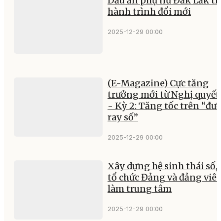
Dấu ấn phụ nữ Đắk Lắk tr
hành trình đổi mới
2025-12-29 00:00
(E-Magazine) Cực tăng
trưởng mới từ Nghị quyết
- Kỳ 2: Tăng tốc trên “đư
ray số”
2025-12-29 00:00
Xây dựng hệ sinh thái số, 
tổ chức Đảng và đảng viê
làm trung tâm
2025-12-29 00:00