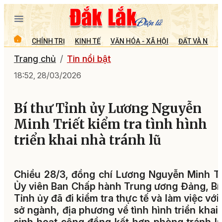
CHÍNH TRỊ
KINH TẾ
VĂN HÓA - XÃ HỘI
ĐẤT VÀ NGƯỜ
Trang chủ
Tin nổi bật
18:52, 28/03/2026
Bí thư Tỉnh ủy Lương Nguyễn
Minh Triết kiểm tra tình hình
triển khai nhà tránh lũ
Chiều 28/3, đồng chí Lương Nguyễn Minh Tr
Ủy viên Ban Chấp hành Trung ương Đảng, Bí
Tỉnh ủy đã đi kiểm tra thực tế và làm việc với
sở ngành, địa phương về tình hình triển khai