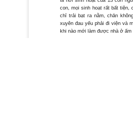
là nơi sinh hoạt của 13 con ngư
con, mọi sinh hoạt rất bất tiện
chỉ trải bạt ra nằm, chăn khô
xuyên đau yếu phải đi viện và 
khi nào mới làm được nhà ở ấm á
Chị H’Thu Thuyết Niê, Chủ tịch
cũng đã nắm thông tin hoàn cản
cũng đang nghiên cứu hỗ trợ về 
kinh phí địa phương rất hạn hẹ
làm nhà. Vì vậy rất cần các cá n
Gia đình cháu Y Viên rất cần s
lòng hảo tâm. Mọi sự giúp đỡ xi
Đrai A, xã Tân Tiến (huyện Krô
lòng vàng Báo Đắk Lắk, số 
115000061544 Ngân hàng TMCP 