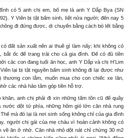
 đình có 5 anh chị em, bố mẹ là anh Y Dắp Bya (SN
2). Y Viên bị tật bẩm sinh, liệt nửa người; đến nay 5
không đi đứng được, di chuyển bằng cách bò lết bằng
ó đất sản xuất nên ai thuê gì làm nấy; khi không có
, bắt ốc để trang trải cho cả gia đình. Để có đủ tiền
ởi các con đang tuổi ăn học, anh Y Dắp và chị H’Lim
Viên lại bị tật nguyền bẩm sinh không đi lại được như
hị thương con lắm, muốn mua cho con chiếc xe lăn,
nhờ các nhà hảo tâm góp tiền hỗ trợ.
ó khăn, anh chị phải đi xin những tấm tôn cũ để quây
 nước dột tứ phía, những hôm gió lớn căn nhà rung
 Thế mà đó lại là nơi sinh sống không chỉ của gia đình
, người chị gái của mẹ cháu vì hoàn cảnh không có
n về ăn ở nhờ. Căn nhà nhỏ dột nát chỉ chừng 30 m
2