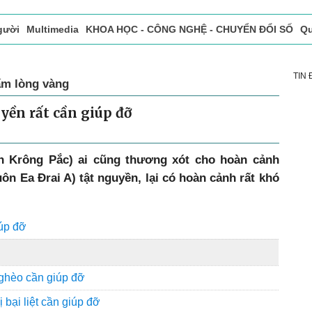
gười
Multimedia
KHOA HỌC - CÔNG NGHỆ - CHUYỂN ĐỔI SỐ
Qu
ọc báo in
Tòa soạn - Bạn đọc
Vấn Đề Bạn Đọc Quan Tâm
TIN
ấm lòng vàng
yền rất cần giúp đỡ
n Krông Pắc) ai cũng thương xót cho hoàn cảnh
uôn Ea Đrai A) tật nguyền, lại có hoàn cảnh rất khó
iúp đỡ
ghèo cần giúp đỡ
 bại liệt cần giúp đỡ