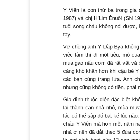
Y Viên là con thứ ba trong gia
1987) và chị H’Lim Ênuôl (SN 199
tuổi song cháu không nói được, 
tay.
Vợ chồng anh Y Dắp Bya không c
việc làm thì đi mót tiêu, mò cua
mua gạo nấu cơm đã rất vất vả b
càng khó khăn hơn khi cậu bé Y 
các bạn cùng trang lứa. Anh c
nhưng cũng không có tiền, phải 
Gia đình thuộc diện đặc biệt kh
lại thành căn nhà nhỏ, mùa mưa
lắc có thể sập đổ bất kể lúc nào.
cháu Y Viên mà hơn một năm nay
nhà ở nên đã dắt theo 5 đứa co