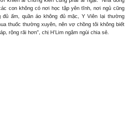
ời khiến ai chứng kiến cũng phải ái ngại. “Nhà đông
, các con không có nơi học tập yên tĩnh, nơi ngủ cũng
ng đủ ấm, quần áo không đủ mặc, Y Viên lại thường
mua thuốc thường xuyên, nên vợ chồng tôi không biết
p, rộng rãi hơn”, chị H’Lim ngậm ngùi chia sẻ.
Cháu Y Viên và mẹ trong căn nhà tạm bợ.
 Hội Chữ thập đỏ xã Tân Tiến cho biết: “Địa phương
h khó khăn của gia đình cháu Y Viên Ênuôl, hiện tại
nhà ở và kinh phí điều trị cho cháu; tuy nhiên nguồn
p, trong khi gia đình không có nguồn vốn đối ứng để
hân, tổ chức giúp đỡ để gia đình có chỗ ở ổn định”.
ự giúp đỡ, chia sẻ của các cá nhân, tổ chức có tấm
n gửi về bố cháu là anh Y Dắp Bya, địa chỉ: buôn Ea
ng Pắc), số điện thoại: 0359.432.314; hoặc Quỹ Tấm
23 Lê Duẩn, TP. Buôn Ma Thuột, số tài khoản:
Công thương Việt Nam chi nhánh Đắk Lắk.