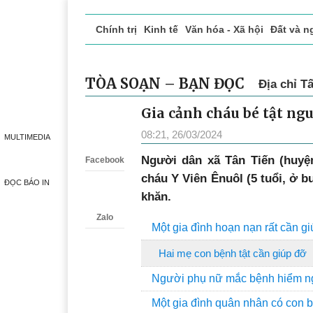
Chính trị
Kinh tế
Văn hóa - Xã hội
Đất và n
Doanh nghiệp giới thiệu
Phóng sự - Ký sự
Đ
TÒA SOẠN – BẠN ĐỌC
Địa chỉ T
Gia cảnh cháu bé tật ngu
Zalo
08:21, 26/03/2024
MULTIMEDIA
N
gười dân xã Tân Tiến (huyệ
Facebook
cháu Y Viên Ênuôl (5 tuổi, ở b
ĐỌC BÁO IN
khăn.
Zalo
Một gia đình hoạn nạn rất cần g
Hai mẹ con bệnh tật cần giúp đỡ
Người phụ nữ mắc bệnh hiểm n
Một gia đình quân nhân có con bị