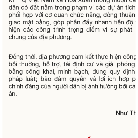
MTTQ Việt Nam xã Hòa Xuân mong muốn các
dân có đất nằm trong phạm vi các dự án tích
phối hợp với cơ quan chức năng, đồng thuận
giao mặt bằng, góp phần đẩy nhanh tiến độ 
hiện các công trình trọng điểm vì sự phát t
chung của địa phương.
Đồng thời, địa phương cam kết thực hiện công
bồi thường, hỗ trợ, tái định cư và giải phóng
bằng công khai, minh bạch, đúng quy định
pháp luật; bảo đảm quyền và lợi ích hợp p
chính đáng của người dân bị ảnh hưởng bởi cá
án.
Như Th