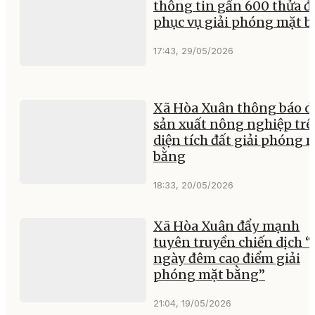
thông tin gần 600 thửa đ
phục vụ giải phóng mặt 
17:43, 29/05/2026
Xã Hòa Xuân thông báo 
sản xuất nông nghiệp tr
diện tích đất giải phóng 
bằng
18:33, 20/05/2026
Xã Hòa Xuân đẩy mạnh
tuyên truyền chiến dịch “
ngày đêm cao điểm giải
phóng mặt bằng”
21:04, 19/05/2026