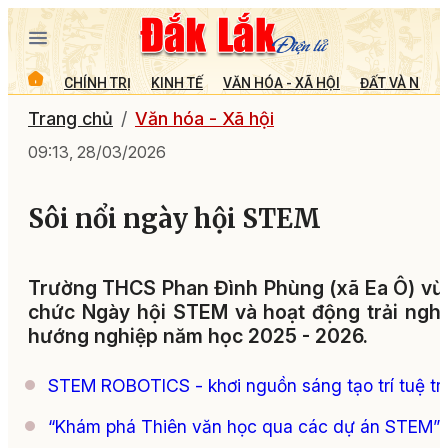
CHÍNH TRỊ
KINH TẾ
VĂN HÓA - XÃ HỘI
ĐẤT VÀ NGƯỜ
Trang chủ
Văn hóa - Xã hội
09:13, 28/03/2026
Sôi nổi ngày hội STEM
Trường THCS Phan Đình Phùng (xã Ea Ô) vừ
chức Ngày hội STEM và hoạt động trải ngh
hướng nghiệp năm học 2025 - 2026.
STEM ROBOTICS - khơi nguồn sáng tạo trí tuệ tr
“Khám phá Thiên văn học qua các dự án STEM”