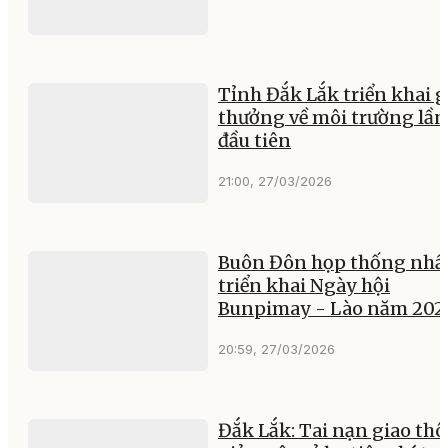
Tỉnh Đắk Lắk triển khai g
thưởng về môi trường lần
đầu tiên
21:00, 27/03/2026
Buôn Đôn họp thống nhấ
triển khai Ngày hội
Bunpimay - Lào năm 202
20:59, 27/03/2026
Đắk Lắk: Tai nạn giao th