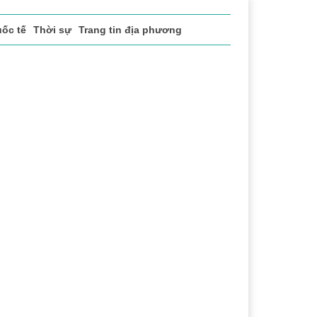
ốc tế
Thời sự
Trang tin địa phương
ng
Lịch sử - Truyền thống
Bảo vệ nền tảng tư tưởng