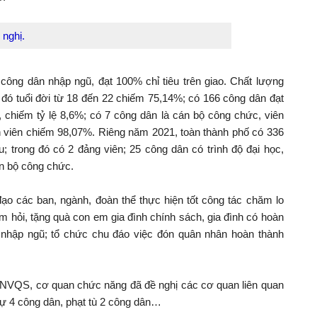
 nghị.
công dân nhập ngũ, đạt 100% chỉ tiêu trên giao. Chất lượng
 đó tuổi đời từ 18 đến 22 chiếm 75,14%; có 166 công dân đạt
p, chiếm tỷ lệ 8,6%; có 7 công dân là cán bộ công chức, viên
n viên chiếm 98,07%. Riêng năm 2021, toàn thành phố có 336
; trong đó có 2 đảng viên; 25 công dân có trình độ đại học,
án bộ công chức.
o các ban, ngành, đoàn thể thực hiện tốt công tác chăm lo
 hỏi, tặng quà con em gia đình chính sách, gia đình có hoàn
 nhập ngũ; tổ chức chu đáo việc đón quân nhân hoàn thành
t NVQS, cơ quan chức năng đã đề nghị các cơ quan liên quan
sự 4 công dân, phạt tù 2 công dân…