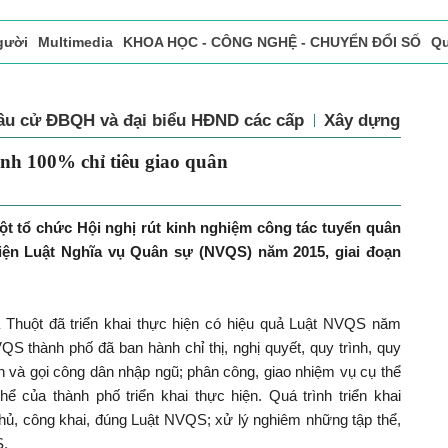
gười
Multimedia
KHOA HỌC - CÔNG NGHỆ - CHUYỂN ĐỔI SỐ
Qu
ọc báo in
Tòa soạn - Bạn đọc
Vấn Đề Bạn Đọc Quan Tâm
Bầu cử ĐBQH và đại biểu HĐND các cấp
Xây dựng Đả
thành 100% chỉ tiêu giao quân
t tổ chức Hội nghị rút kinh nghiệm công tác tuyển quân
iện Luật Nghĩa vụ Quân sự (NVQS) năm 2015, giai đoạn
Thuột đã triển khai thực hiện có hiệu quả Luật NVQS năm
 thành phố đã ban hành chỉ thị, nghị quyết, quy trình, quy
n và gọi công dân nhập ngũ; phân công, giao nhiệm vụ cụ thể
ể của thành phố triển khai thực hiện. Quá trình triển khai
hủ, công khai, đúng Luật NVQS; xử lý nghiêm những tập thể,
S.