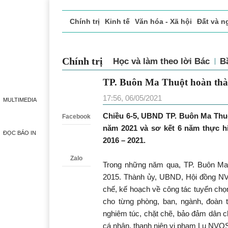
Chính trị
Kinh tế
Văn hóa - Xã hội
Đất và n
Doanh nghiệp giới thiệu
Phóng sự - Ký sự
Đ
Chính trị
Học và làm theo lời Bác
TP. Buôn Ma Thuột hoàn 
Zalo
17:56, 06/05/2021
MULTIMEDIA
Chiều 6-5, UBND TP. Buôn Ma Thuộ
Facebook
năm 2021 và sơ kết 6 năm thực h
ĐỌC BÁO IN
2016 – 2021.
Zalo
Trong những năm qua, TP. Buôn Ma 
2015. Thành ủy, UBND, Hội đồng NVQS
chế, kế hoạch về công tác tuyển chọ
cho từng phòng, ban, ngành, đoàn th
nghiêm túc, chặt chẽ, bảo đảm dân c
cá nhân, thanh niên vi phạm Lu NVQ