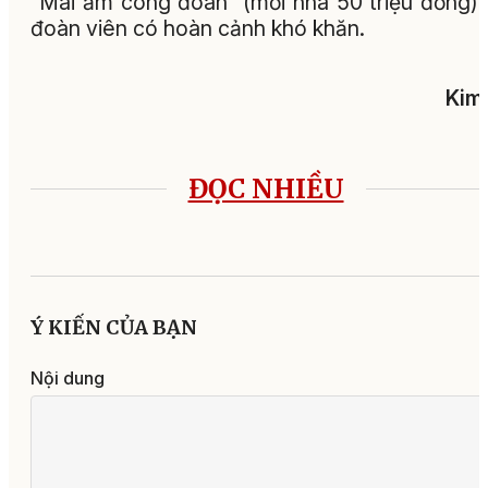
“Mái ấm công đoàn” (mỗi nhà 50 triệu đồng)
đoàn viên có hoàn cảnh khó khăn.
Kim
ĐỌC NHIỀU
Ý KIẾN CỦA BẠN
Nội dung