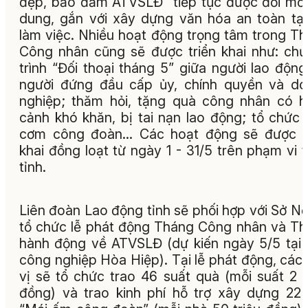
đẹp, bảo đảm ATVSLĐ” tiếp tục được đổi mới
dung, gắn với xây dựng văn hóa an toàn tại
làm việc. Nhiều hoạt động trọng tâm trong T
Công nhân cũng sẽ được triển khai như: ch
trình “Đối thoại tháng 5” giữa người lao động
người đứng đầu cấp ủy, chính quyền và d
nghiệp; thăm hỏi, tặng quà công nhân có 
cảnh khó khăn, bị tai nạn lao động; tổ chức
cơm công đoàn… Các hoạt động sẽ được tr
khai đồng loạt từ ngày 1 - 31/5 trên phạm vi 
tỉnh.
Liên đoàn Lao động tỉnh sẽ phối hợp với Sở Nộ
tổ chức lễ phát động Tháng Công nhân và T
hành động về ATVSLĐ (dự kiến ngày 5/5 tại
công nghiệp Hòa Hiệp). Tại lễ phát động, các
vị sẽ tổ chức trao 46 suất quà (mỗi suất 2 t
đồng) và trao kinh phí hỗ trợ xây dựng 22