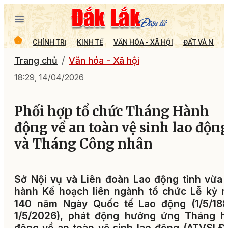
CHÍNH TRỊ
KINH TẾ
VĂN HÓA - XÃ HỘI
ĐẤT VÀ NGƯỜ
Trang chủ
Văn hóa - Xã hội
18:29, 14/04/2026
Phối hợp tổ chức Tháng Hành
động về an toàn vệ sinh lao độn
và Tháng Công nhân
Sở Nội vụ và Liên đoàn Lao động tỉnh vừa
hành Kế hoạch liên ngành tổ chức Lễ kỷ 
140 năm Ngày Quốc tế Lao động (1/5/188
1/5/2026), phát động hưởng ứng Tháng h