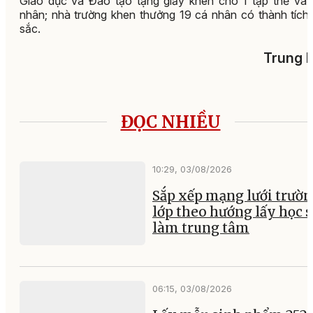
Giáo dục và Đào tạo tặng giấy khen cho 1 tập thể và 
nhân; nhà trường khen thưởng 19 cá nhân có thành tích
sắc.
Trung 
ĐỌC NHIỀU
10:29, 03/08/2026
Sắp xếp mạng lưới trườ
lớp theo hướng lấy học 
làm trung tâm
06:15, 03/08/2026