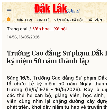
CHÍNH TRỊ
KINH TẾ
VĂN HÓA - XÃ HỘI
ĐẤT VÀ NGƯỜ
Trang chủ
Văn hóa - Xã hội
14:58, 16/05/2026
Trường Cao đẳng Sư phạm Đắk 
kỷ niệm 50 năm thành lập
Sáng 16/5, Trường Cao đẳng Sư phạm Đắk 
tổ chức Lễ kỷ niệm 50 năm Ngày thành 
trường (16/5/1976 - 16/5/2026). Đây là dị
các thế hệ cán bộ, giảng viên, học sinh, 
viên cùng nhìn lại chặng đường xây dựng
phát triển, khơi dậy niềm tự hào về truyền t