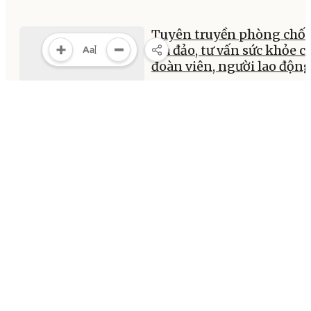
Tuyên truyền phòng chố
lừa đảo, tư vấn sức khỏe c
đoàn viên, người lao độn
12:23, 24/05/2026
MULTIMEDIA
Multimedia
Video
Infographic
E-Magazine