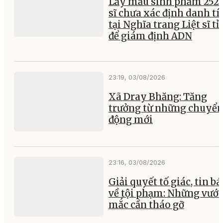
Lấy mẫu sinh phẩm 252 l
sĩ chưa xác định danh tí
tại Nghĩa trang Liệt sĩ t
để giám định ADN
23:19, 03/08/2026
Xã Dray Bhăng: Tăng
trưởng từ những chuyể
động mới
23:16, 03/08/2026
Giải quyết tố giác, tin b
về tội phạm: Những vướ
mắc cần tháo gỡ