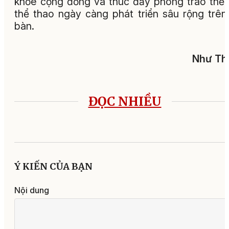
khỏe cộng đồng và thúc đẩy phong trào thể
thể thao ngày càng phát triển sâu rộng trên
bàn.
Như Th
ĐỌC NHIỀU
Ý KIẾN CỦA BẠN
Nội dung