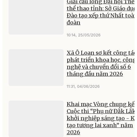
Giải cầu lông Đại hội Thể 
thể thao tỉnh: Sở Giáo dục
Đào tạo xếp thứ Nhất toà
đoàn
10:14, 25/05/2026
Xã Ô Loan sơ kết công tác
phát triển khoa học, công
nghệ và chuyển đổi số 6
tháng đầu năm 2026
11:31, 04/06/2026
Khai mạc Vòng chung kết
Cuộc thi “Phụ nữ Đắk Lắk
khởi nghiệp sáng tạo - K
tạo tương lai xanh” năm
2026