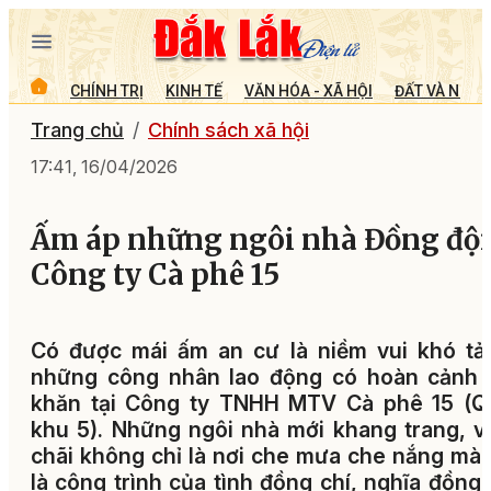
CHÍNH TRỊ
KINH TẾ
VĂN HÓA - XÃ HỘI
ĐẤT VÀ NGƯỜ
Trang chủ
Chính sách xã hội
17:41, 16/04/2026
Ấm áp những ngôi nhà Đồng đội
Công ty Cà phê 15
Có được mái ấm an cư là niềm vui khó tả
những công nhân lao động có hoàn cảnh 
khăn tại Công ty TNHH MTV Cà phê 15 (Q
khu 5). Những ngôi nhà mới khang trang, 
chãi không chỉ là nơi che mưa che nắng mà
là công trình của tình đồng chí, nghĩa đồng 