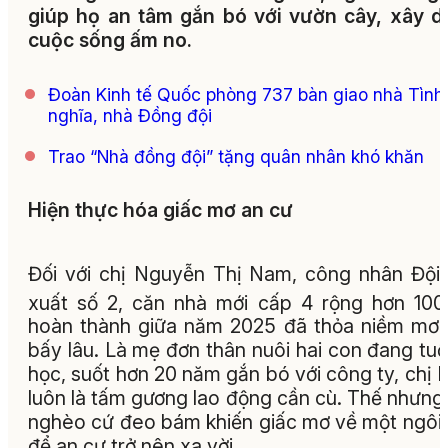
giúp họ an tâm gắn bó với vườn cây, xây 
cuộc sống ấm no.
Đoàn Kinh tế Quốc phòng 737 bàn giao nhà Tình
nghĩa, nhà Đồng đội
Trao “Nhà đồng đội” tặng quân nhân khó khăn
Hiện thực hóa giấc mơ an cư
Đối với chị Nguyễn Thị Nam, công nhân Đội
xuất số 2, căn nhà mới cấp 4 rộng hơn 10
hoàn thành giữa năm 2025 đã thỏa niềm mơ
bấy lâu. Là mẹ đơn thân nuôi hai con đang tuổ
học, suốt hơn 20 năm gắn bó với công ty, chị
luôn là tấm gương lao động cần cù. Thế nhưng,
nghèo cứ đeo bám khiến giấc mơ về một ngôi
để an cư trở nên xa vời.