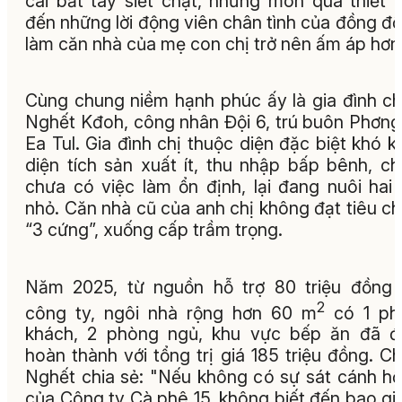
cái bắt tay siết chặt, những món quà thiết 
đến những lời động viên chân tình của đồng độ
làm căn nhà của mẹ con chị trở nên ấm áp hơn
Cùng chung niềm hạnh phúc ấy là gia đình ch
Nghết Kđoh, công nhân Đội 6, trú buôn Phơng
Ea Tul. Gia đình chị thuộc diện đặc biệt khó k
diện tích sản xuất ít, thu nhập bấp bênh, c
chưa có việc làm ổn định, lại đang nuôi hai
nhỏ. Căn nhà cũ của anh chị không đạt tiêu c
“3 cứng”, xuống cấp trầm trọng.
Năm 2025, từ nguồn hỗ trợ 80 triệu đồng
2
công ty, ngôi nhà rộng hơn 60 m
có 1 ph
khách, 2 phòng ngủ, khu vực bếp ăn đã đ
hoàn thành với tổng trị giá 185 triệu đồng. Ch
Nghết chia sẻ: "Nếu không có sự sát cánh hỗ
của Công ty Cà phê 15, không biết đến bao gi