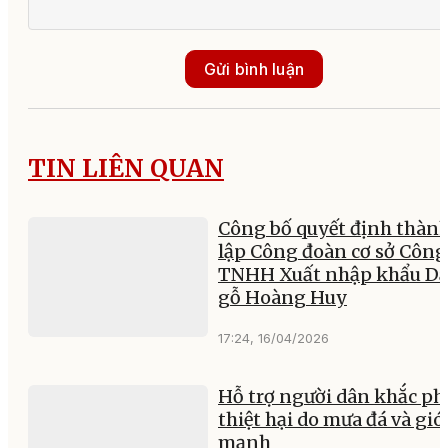
Gửi bình luận
TIN LIÊN QUAN
Công bố quyết định thàn
lập Công đoàn cơ sở Công
TNHH Xuất nhập khẩu D
gỗ Hoàng Huy
17:24, 16/04/2026
Hỗ trợ người dân khắc ph
thiệt hại do mưa đá và gió
mạnh