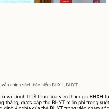
truyền chính sách bảo hiểm BHXH, BHYT.
rò và lợi ích thiết thực của việc tham gia BHXH t
g tháng, được cấp thẻ BHYT miễn phí trong suố
ng định ý nghĩa của thẻ BHYT trong việc chăm só