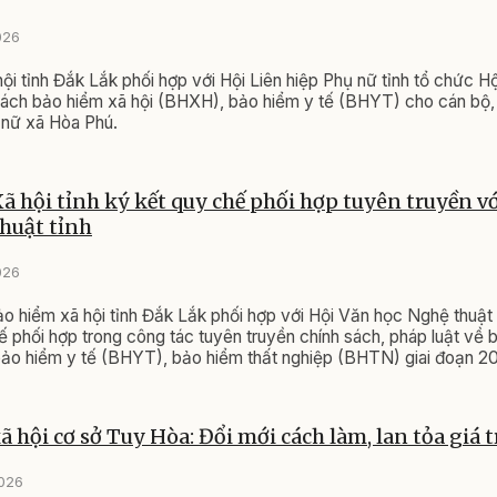
026
ội tỉnh Đắk Lắk phối hợp với Hội Liên hiệp Phụ nữ tỉnh tổ chức Hộ
sách bảo hiểm xã hội (BHXH), bảo hiểm y tế (BHYT) cho cán bộ, 
 nữ xã Hòa Phú.
ã hội tỉnh ký kết quy chế phối hợp tuyên truyền v
huật tỉnh
026
o hiểm xã hội tỉnh Đắk Lắk phối hợp với Hội Văn học Nghệ thuật 
ế phối hợp trong công tác tuyên truyền chính sách, pháp luật về 
bảo hiểm y tế (BHYT), bảo hiểm thất nghiệp (BHTN) giai đoạn 2
 hội cơ sở Tuy Hòa: Đổi mới cách làm, lan tỏa giá t
2026