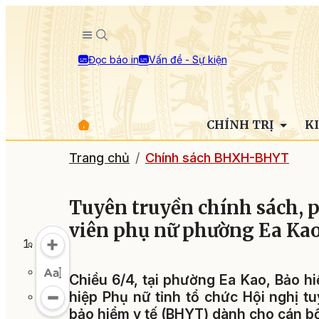
Đọc báo in
Vấn đề - Sự kiện
CHÍNH TRỊ
K
Trang chủ
Chính sách BHXH-BHYT
Tuyên truyền chính sách, p
viên phụ nữ phường Ea Ka
Chiều 6/4, tại phường Ea Kao, Bảo hi
hiệp Phụ nữ tỉnh tổ chức Hội nghị t
bảo hiểm y tế (BHYT) dành cho cán bộ