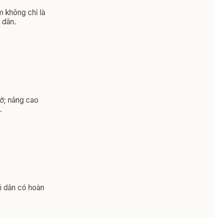
m không chỉ là
 dân.
sở; nâng cao
.
i dân có hoàn