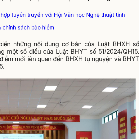
 hợp tuyên truyền với Hội Văn học Nghệ thuật tỉnh
n chính sách bảo hiểm
ổ biến những nội dung cơ bản của Luật BHXH s
ng một số điều của Luật BHYT số 51/2024/QH15
c điểm mới liên quan đến BHXH tự nguyện và BHY
5.