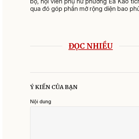
bộ, hội viên phụ nữ phường Ea Kao tíc
qua đó góp phần mở rộng diện bao ph
ĐỌC NHIỀU
Ý KIẾN CỦA BẠN
Nội dung