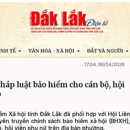
INH TẾ
VĂN HÓA - XÃ HỘI
ĐẤT VÀ NGƯỜI
17:04, 06/04/2026
háp luật bảo hiểm cho cán bộ, hội
o
ểm Xã hội tỉnh Đắk Lắk đã phối hợp với Hội Liê
uyên truyền chính sách bảo hiểm xã hội (BHXH)
, hội viên phụ nữ trên địa bàn phường.