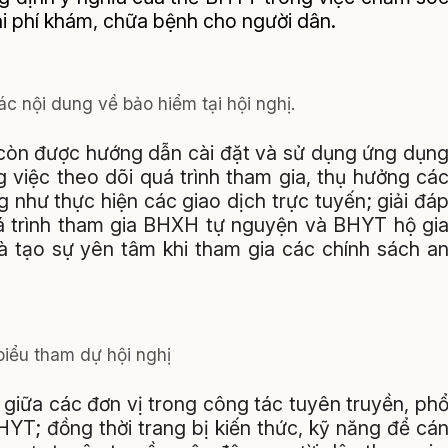
i phí khám, chữa bệnh cho người dân.
c nội dung về bảo hiểm tại hội nghị.
u còn được hướng dẫn cài đặt và sử dụng ứng dụn
g việc theo dõi quá trình tham gia, thụ hưởng cá
 như thực hiện các giao dịch trực tuyến; giải đá
 trình tham gia BHXH tự nguyện và BHYT hộ gi
à tạo sự yên tâm khi tham gia các chính sách a
biểu tham dự hội nghị
giữa các đơn vị trong công tác tuyên truyền, ph
YT; đồng thời trang bị kiến thức, kỹ năng để cá