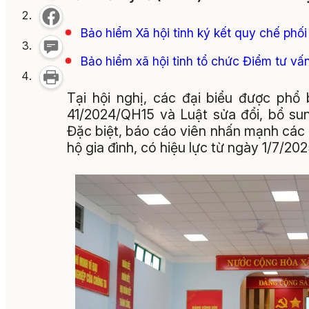
Bảo hiểm Xã hội tỉnh ký kết quy chế phối
Bảo hiểm xã hội tỉnh tổ chức Điểm tư vấ
Tại hội nghị, các đại biểu được ph
41/2024/QH15 và Luật sửa đổi, bổ su
Đặc biệt, báo cáo viên nhấn mạnh cá
hộ gia đình, có hiệu lực từ ngày 1/7/202