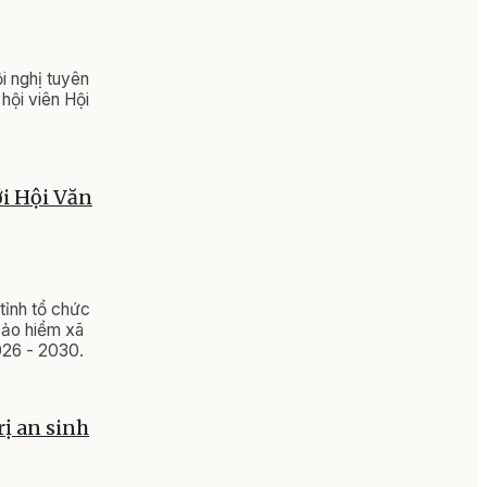
i nghị tuyên
hội viên Hội
ới Hội Văn
tỉnh tổ chức
bảo hiểm xã
026 - 2030.
rị an sinh