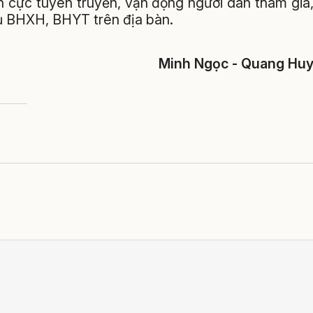
h cực tuyên truyền, vận động người dân tham gia
ủ BHXH, BHYT trên địa bàn.
Minh Ngọc - Quang Hu