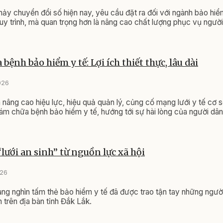
ảy chuyển đổi số hiện nay, yêu cầu đặt ra đối với ngành bảo hiể
quy trình, mà quan trọng hơn là nâng cao chất lượng phục vụ người
ệnh bảo hiểm y tế: Lợi ích thiết thực, lâu dài
026
 nâng cao hiệu lực, hiệu quả quản lý, củng cố mạng lưới y tế cơ 
ám chữa bệnh bảo hiểm y tế, hướng tới sự hài lòng của người dân
lưới an sinh” từ nguồn lực xã hội
026
g nghìn tấm thẻ bảo hiểm y tế đã được trao tận tay những ngườ
 trên địa bàn tỉnh Đắk Lắk.