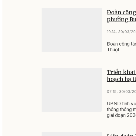
Đoàn công 
phường Bu
19:14, 30/03/2
Đoàn công tác
Thuột
Triển khai
hoạch hạ t
07:15, 30/03/2
UBND tỉnh vừa
thông thông m
giai đoạn 20