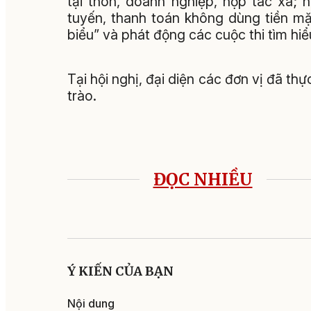
tại thôn, doanh nghiệp, hợp tác xã;
tuyến, thanh toán không dùng tiền mặt
biểu” và phát động các cuộc thi tìm hiể
Tại hội nghị, đại diện các đơn vị đã th
trào.
ĐỌC NHIỀU
Ý KIẾN CỦA BẠN
Nội dung