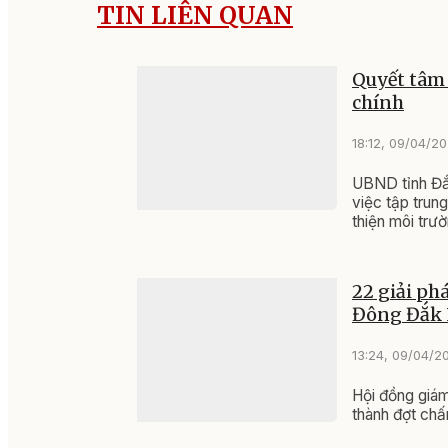
TIN LIÊN QUAN
Quyết tâm 
chính
18:12, 09/04/2
UBND tỉnh Đ
việc tập trun
thiện môi trư
22 giải ph
Đông Đắk 
13:24, 09/04/2
Hội đồng giám
thành đợt chấ