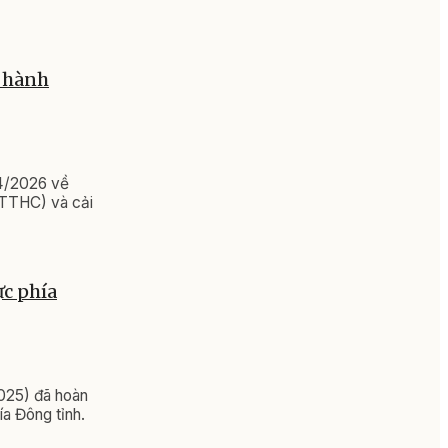
c hành
4/2026 về
 (TTHC) và cải
ực phía
2025) đã hoàn
ía Đông tỉnh.