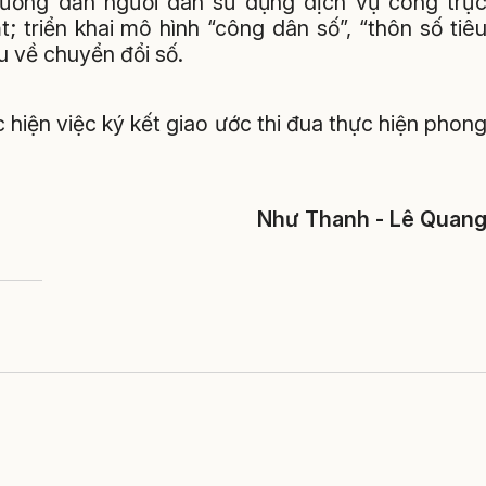
 hướng dẫn người dân sử dụng dịch vụ công trự
; triển khai mô hình “công dân số”, “thôn số tiê
u về chuyển đổi số.
ực hiện việc ký kết giao ước thi đua thực hiện phon
Như Thanh - Lê Quan