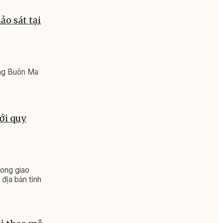
ảo sát tại
ờng Buôn Ma
ới quy
rong giao
địa bàn tỉnh