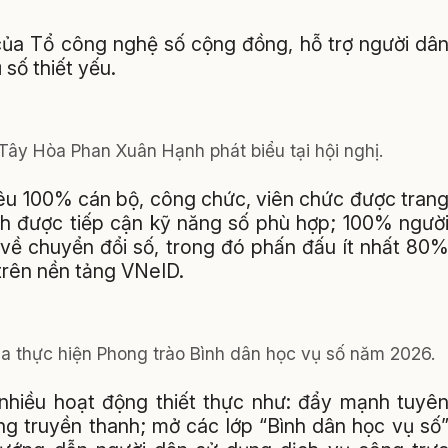
của Tổ công nghệ số cộng đồng, hỗ trợ người dâ
 số thiết yếu.
Tây Hòa Phan Xuân Hạnh phát biểu tại hội nghị.
êu 100% cán bộ, công chức, viên chức được tran
inh được tiếp cận kỹ năng số phù hợp; 100% ngườ
 về chuyển đổi số, trong đó phấn đấu ít nhất 80
 trên nền tảng VNeID.
đua thực hiện Phong trào Bình dân học vụ số năm 2026.
nhiều hoạt động thiết thực như: đẩy mạnh tuyê
ng truyền thanh; mở các lớp “Bình dân học vụ số