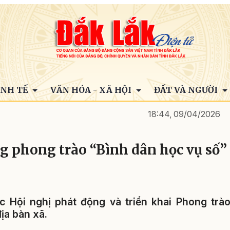
INH TẾ
VĂN HÓA - XÃ HỘI
ĐẤT VÀ NGƯỜI
18:44, 09/04/2026
 phong trào “Bình dân học vụ số”
 Hội nghị phát động và triển khai Phong trà
ịa bàn xã.