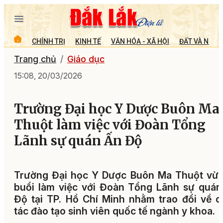
CHÍNH TRỊ
KINH TẾ
VĂN HÓA - XÃ HỘI
ĐẤT VÀ NGƯỜ
Trang chủ
Giáo dục
15:08, 20/03/2026
Trường Đại học Y Dược Buôn Ma
Thuột làm việc với Đoàn Tổng
Lãnh sự quán Ấn Độ
Trường Đại học Y Dược Buôn Ma Thuột vừa
buổi làm việc với Đoàn Tổng Lãnh sự quá
Độ tại TP. Hồ Chí Minh nhằm trao đổi về 
tác đào tạo sinh viên quốc tế ngành y khoa.