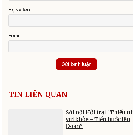
Họ và tên
Email
Gửi bình luận
TIN LIÊN QUAN
Sôi nổi Hội trại “Thiếu nh
vui khỏe - Tiến bước lên
Đoàn”