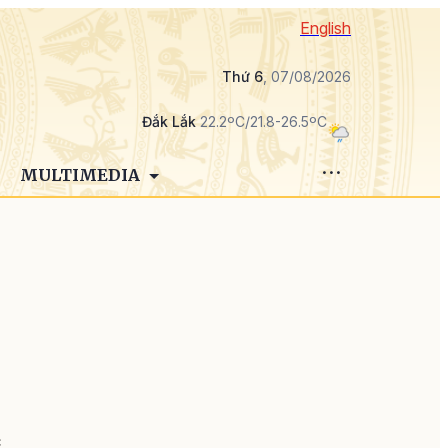
English
Thứ 6
, 07/08/2026
Đắk Lắk
22.2ºC/21.8-26.5ºC
MULTIMEDIA
,
a
c