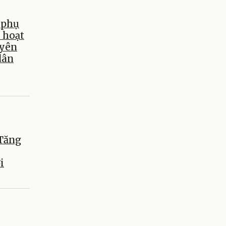
 phụ
i hoạt
uyên
dân
 Tăng
i