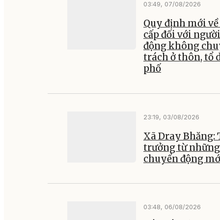
03:49, 07/08/2026
Quy định mới về
cấp đối với ngườ
động không ch
trách ở thôn, tổ 
phố
23:19, 03/08/2026
Xã Dray Bhăng:
trưởng từ những
chuyển động mớ
03:48, 06/08/2026