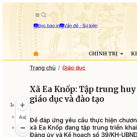
Đọc báo in
Vấn đề - Sự kiện
CHÍNH TRỊ
K
Trang chủ
Giáo dục
Xã Ea Knốp: Tập trung huy 
giáo dục và đào tạo
Để đáp ứng yêu cầu thực hiện chương
xã Ea Knốp đang tập trung triển kha
Đảng ủy và Kế hoạch số 39/KH-UBND