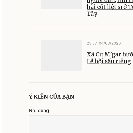
người dân, tìm t
hài cốt liệt sĩ ở 
Tây
23:57, 04/08/2026
Xã Cư M’gar hướ
Lễ hội sầu riêng
Ý KIẾN CỦA BẠN
Nội dung