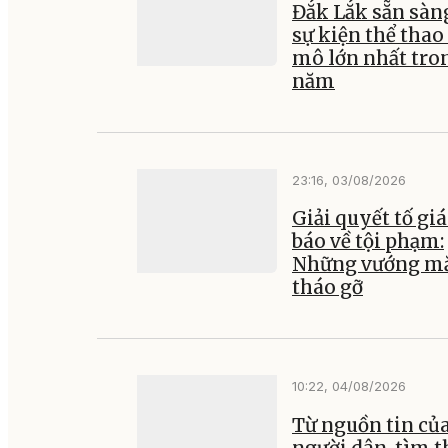
Đắk Lắk sẵn sàn
sự kiện thể thao
mô lớn nhất tro
năm
23:16, 03/08/2026
Giải quyết tố giá
báo về tội phạm:
Những vướng mắ
tháo gỡ
10:22, 04/08/2026
Từ nguồn tin củ