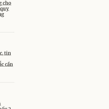
g cho
 quy
ng
c, tin
c cần
a