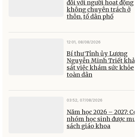
đối với người hoạt động
không chuyên trách ở
thôn, tổ dân phố
12:01, 08/08/2026
Bí thư Tỉnh ủy Lương
Nguyễn Minh Triết khả
sát việc khám sức khỏe
toàn dân
03:52, 07/08/2026
Năm học 2026 – 2027: Có
nhóm học sinh được mư
sách giáo khoa