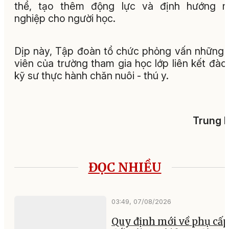
thể, tạo thêm động lực và định hướng n
nghiệp cho người học.
Dịp này, Tập đoàn tổ chức phỏng vấn những 
viên của trường tham gia học lớp liên kết đào
kỹ sư thực hành chăn nuôi - thú y.
Trung 
ĐỌC NHIỀU
03:49, 07/08/2026
Quy định mới về phụ cấp