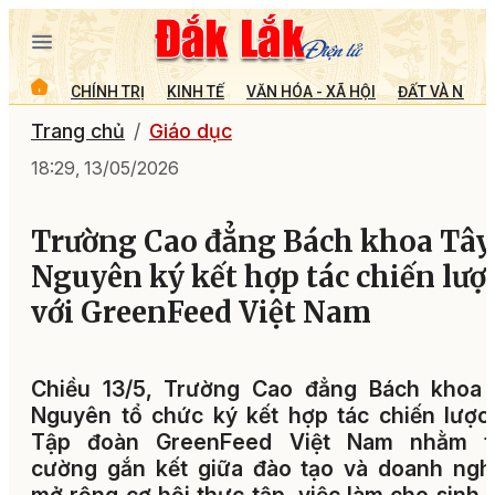
CHÍNH TRỊ
KINH TẾ
VĂN HÓA - XÃ HỘI
ĐẤT VÀ NGƯỜ
Trang chủ
Giáo dục
18:29, 13/05/2026
Trường Cao đẳng Bách khoa Tây
Nguyên ký kết hợp tác chiến lượ
với GreenFeed Việt Nam
Chiều 13/5, Trường Cao đẳng Bách khoa 
Nguyên tổ chức ký kết hợp tác chiến lược
Tập đoàn GreenFeed Việt Nam nhằm t
cường gắn kết giữa đào tạo và doanh ngh