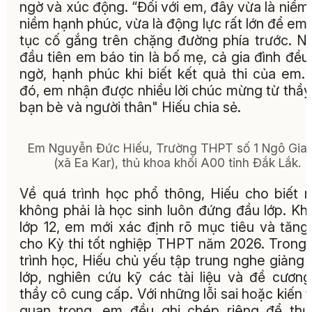
ngờ và xúc động. “Đối với em, đây vừa là niềm 
niềm hạnh phúc, vừa là động lực rất lớn để em 
tục cố gắng trên chặng đường phía trước. N
đầu tiên em báo tin là bố mẹ, cả gia đình đều
ngờ, hạnh phúc khi biết kết quả thi của em.
đó, em nhận được nhiều lời chúc mừng từ thầy
bạn bè và người thân" Hiếu chia sẻ.
Em Nguyễn Đức Hiếu, Trường THPT số 1 Ngô Gia
(xã Ea Kar),
thủ khoa khối A00 tỉnh Đắk Lắk.
Về quá trình học phổ thông, Hiếu cho biết 
không phải là học sinh luôn đứng đầu lớp. Khi
lớp 12, em mới xác định rõ mục tiêu và tăng
cho Kỳ thi tốt nghiệp THPT năm 2026. Trong
trình học, Hiếu chủ yếu tập trung nghe giảng 
lớp, nghiên cứu kỹ các tài liệu và đề cươn
thầy cô cung cấp. Với những lỗi sai hoặc kiến 
quan trọng, em đều ghi chép riêng để th