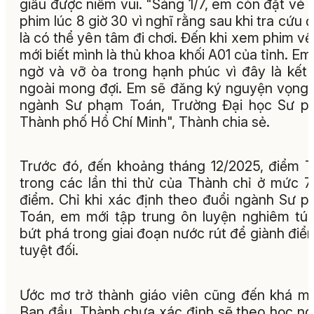
giấu được niềm vui. "Sáng 1/7, em còn đặt vé
phim lúc 8 giờ 30 vì nghĩ rằng sau khi tra cứu 
là có thể yên tâm đi chơi. Đến khi xem phim v
mới biết mình là thủ khoa khối A01 của tỉnh. Em
ngờ và vỡ òa trong hạnh phúc vì đây là kết
ngoài mong đợi. Em sẽ đăng ký nguyện vọng
ngành Sư phạm Toán, Trường Đại học Sư p
Thành phố Hồ Chí Minh", Thành chia sẻ.
Trước đó, đến khoảng tháng 12/2025, điểm 
trong các lần thi thử của Thành chỉ ở mức 7
điểm. Chỉ khi xác định theo đuổi ngành Sư 
Toán, em mới tập trung ôn luyện nghiêm tú
bứt phá trong giai đoạn nước rút để giành điể
tuyệt đối.
Ước mơ trở thành giáo viên cũng đến khá m
Ban đầu, Thành chưa xác định sẽ theo học n