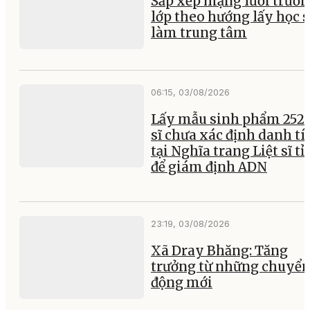
Sắp xếp mạng lưới trườ
lớp theo hướng lấy học 
làm trung tâm
06:15, 03/08/2026
Lấy mẫu sinh phẩm 252 l
sĩ chưa xác định danh tí
tại Nghĩa trang Liệt sĩ t
để giám định ADN
23:19, 03/08/2026
Xã Dray Bhăng: Tăng
trưởng từ những chuyể
động mới