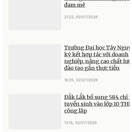
đam mê
21:22, 02/07/2026
Trường Đại học Tây Ngu
ký kết hợp tác với doanh
nghiệp, nâng cao chất lư
đào tạo gắn thực tiễn
16:25, 02/07/2026
Đắk Lắk bổ sung 584 chỉ t
tuyển sinh vào lớp 10 TH
công lập
13:15, 02/07/2026