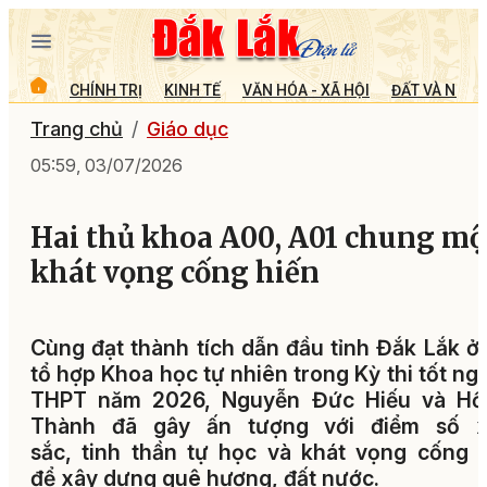
CHÍNH TRỊ
KINH TẾ
VĂN HÓA - XÃ HỘI
ĐẤT VÀ NGƯỜ
Trang chủ
Giáo dục
05:59, 03/07/2026
Hai thủ khoa A00, A01 chung mộ
khát vọng cống hiến
Cùng đạt thành tích dẫn đầu tỉnh Đắk Lắk ở
tổ hợp Khoa học tự nhiên trong Kỳ thi tốt ng
THPT năm 2026, Nguyễn Đức Hiếu và Hồ
Thành đã gây ấn tượng với điểm số x
sắc, tinh thần tự học và khát vọng cống 
để xây dựng quê hương, đất nước.