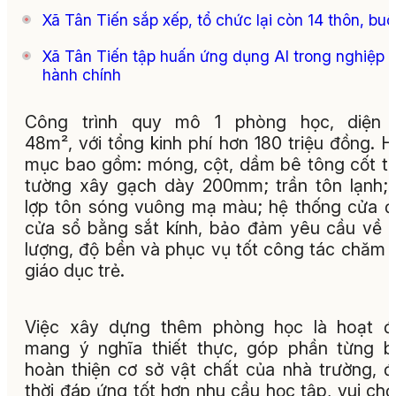
Xã Tân Tiến sắp xếp, tổ chức lại còn 14 thôn, bu
Xã Tân Tiến tập huấn ứng dụng AI trong nghiệp 
hành chính
Công trình quy mô 1 phòng học, diện t
48m², với tổng kinh phí hơn 180 triệu đồng. 
mục bao gồm: móng, cột, dầm bê tông cốt t
tường xây gạch dày 200mm; trần tôn lạnh;
lợp tôn sóng vuông mạ màu; hệ thống cửa đ
cửa sổ bằng sắt kính, bảo đảm yêu cầu về 
lượng, độ bền và phục vụ tốt công tác chăm 
giáo dục trẻ.
Việc xây dựng thêm phòng học là hoạt đ
mang ý nghĩa thiết thực, góp phần từng 
hoàn thiện cơ sở vật chất của nhà trường, 
thời đáp ứng tốt hơn nhu cầu học tập, vui chơ