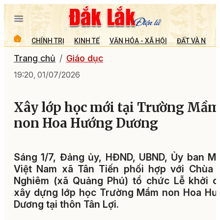
CHÍNH TRỊ
KINH TẾ
VĂN HÓA - XÃ HỘI
ĐẤT VÀ NGƯỜ
Trang chủ
Giáo dục
19:20, 01/07/2026
Xây lớp học mới tại Trường Mầ
non Hoa Hướng Dương
Sáng 1/7, Đảng ủy, HĐND, UBND, Ủy ban M
Việt Nam xã Tân Tiến phối hợp với Chùa 
Nghiêm (xã Quảng Phú) tổ chức Lễ khởi c
xây dựng lớp học Trường Mầm non Hoa Hư
Dương tại thôn Tân Lợi.