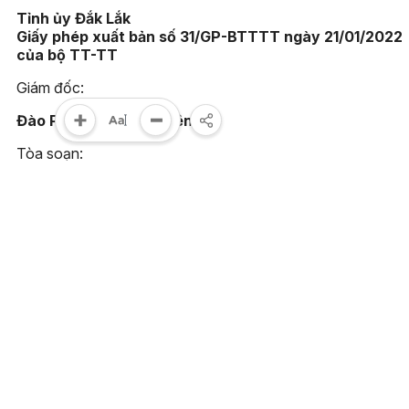
Tỉnh ủy Đắk Lắk
Giấy phép xuất bản số 31/GP-BTTTT ngày 21/01/2022
của bộ TT-TT
Giám đốc:
Đào Phạm Hoàng Quyên
Tòa soạn:
23 Lê Duẩn, phường Buôn Ma Thuột, tỉnh Đắk Lắk
Điện thoại:
(0262) 3852383 - 3810414 - Fax: (0262) 3810451
Email:
toasoan@baodaklak.vn
Ghi rõ nguồn "Báo Đắk Lắk điện tử" khi sử dụng thông tin t
website này. Các trang ngoài sẽ mở ra tại cửa sổ mới. Báo 
Lắk không chịu trách nhiệm nội dung các trang này.