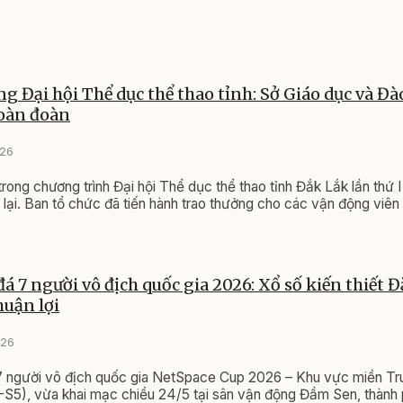
ng Đại hội Thể dục thể thao tỉnh: Sở Giáo dục và Đà
toàn đoàn
026
 trong chương trình Đại hội Thể dục thể thao tỉnh Đắk Lắk lần thứ
lại. Ban tổ chức đã tiến hành trao thưởng cho các vận động viên
đá 7 người vô địch quốc gia 2026: Xổ số kiến thiết 
huận lợi
026
 7 người vô địch quốc gia NetSpace Cup 2026 – Khu vực miền Tr
S5), vừa khai mạc chiều 24/5 tại sân vận động Đầm Sen, thành