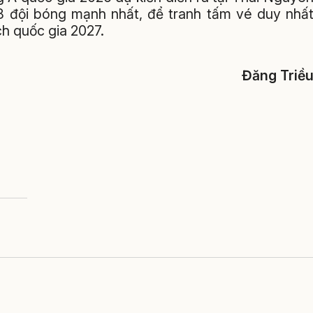
 8 đội bóng mạnh nhất, để tranh tấm vé duy nhấ
ch quốc gia 2027.
Đăng Triề