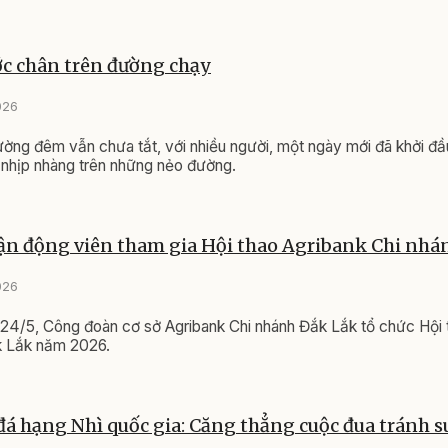
c chân trên đường chạy
026
ường đêm vẫn chưa tắt, với nhiều người, một ngày mới đã khởi đầu
 nhịp nhàng trên những nẻo đường.
ận động viên tham gia Hội thao Agribank Chi nhá
026
24/5, Công đoàn cơ sở Agribank Chi nhánh Đắk Lắk tổ chức Hội 
k Lắk năm 2026.
đá hạng Nhì quốc gia: Căng thẳng cuộc đua tránh 