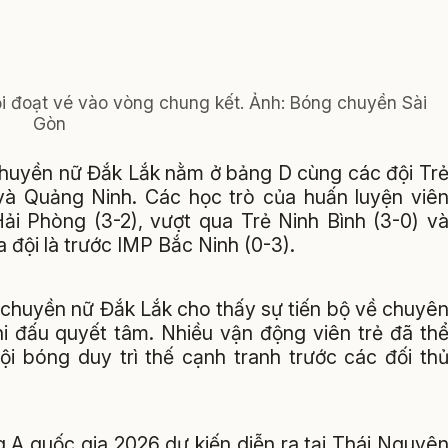
 đoạt vé vào vòng chung kết. Ảnh: Bóng chuyền Sài
Gòn
 chuyền nữ Đắk Lắk nằm ở bảng D cùng các đội Tr
và Quảng Ninh. Các học trò của huấn luyện viê
Hải Phòng (3-2), vượt qua Trẻ Ninh Bình (3-0) v
 đội là trước IMP Bắc Ninh (0-3).
 chuyền nữ Đắk Lắk cho thấy sự tiến bộ về chuyê
thi đấu quyết tâm. Nhiều vận động viên trẻ đã th
i bóng duy trì thế cạnh tranh trước các đối th
 A quốc gia 2026 dự kiến diễn ra tại Thái Nguyê