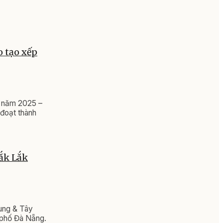
o tạo xếp
 I năm 2025 –
 đoạt thành
Đắk Lắk
ung & Tây
 phố Đà Nẵng.