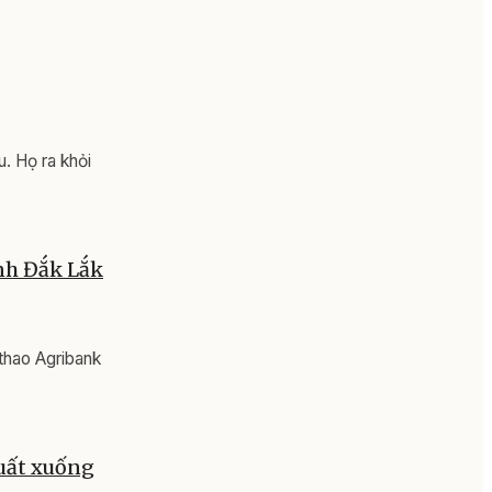
. Họ ra khỏi
nh Đắk Lắk
thao Agribank
suất xuống