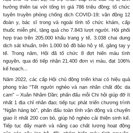
hưởng thiên tai với tổng trị giá 786 triệu đồng; tổ chức
tuyên truyền phòng chống dịch COVID-19; vận động 12
đoàn y, bác sĩ trong và ngoài tỉnh tổ chức khám, cấp
thuốc miễn phí, tặng quà cho 7.843 lượt người. Hội phối
hợp trao trên 205.000 khẩu trang y tế, 3.038 chai dung
dịch sát khuẩn, trên 1.000 bộ đồ bảo hộ y tế, găng tay y
tế. Trong năm, Hội đã tổ chức 8 đợt hiến máu tình
nguyện, qua đó tiếp nhận 21.400 đơn vị máu, đạt 106%
kế hoạch...
Năm 2022, các cấp Hội chủ động triển khai có hiệu quả
phong trào “Tết người nghèo và nạn nhân chất độc da
cam” – Xuân Nhâm Dần; phấn đấu mỗi Chi hội giúp đỡ ít
nhất 1 địa chỉ nhân đạo; tiếp tục phát triển chương trình
“Ngân hàng bò”, phấn đấu toàn tỉnh vận động và chuyển
giao ít nhất 200 con bò, giúp hộ nghèo cải thiện sinh kế.
Tiếp tục đẩy mạnh và nâng cao chất lượng hoạt động