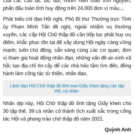
của các câu lạc bộ, đội, nhóm hiến máu tình nguyện,
phấn đấu toàn tỉnh huy động trên 24.000 đơn vị máu…
Phát biểu chỉ đạo Hội nghị, Phó Bí thư Thường trực Tỉnh
ủy Phạm Minh Tấn đề nghị, ngoài nhiệm vụ thường
xuyên, các cấp Hội Chữ thập đỏ cần tiếp tục phát huy ưu
điểm, khắc phục tồn tại để xây dựng Hội ngày càng vững
mạnh; luôn chủ động, sẵn sàng cùng các cơ quan, đơn
vị tham gia hoạt động nhân đạo, những vấn đề an sinh xã
hội; tạo địa chỉ tin cậy để các nhà hảo tâm tìm đến, đồng
hành làm công tác từ thiện, nhân đạo.
Lãnh đạo Hội Chữ thập đỏ tỉnh trao Giấy khen tặng các tập
thể, cá nhân.
Nhân dịp này, Hội Chữ thập đỏ tỉnh tặng Giấy khen cho
30 tập thể, 39 cá nhân có thành tích xuất sắc trong công
tác Hội và phong trào chữ thập đỏ năm 2021.
Quỳnh Anh