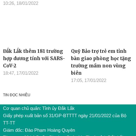
10:26, 18/01/2022
Đắk Lắk thêm 181 trường
Quỹ Bảo trợ trẻ em tỉnh
hợp dương tính với SARS-
bàn giao phòng học tặng
CoV-2
trường mầm non vùng
biên
18:47, 17/01/2022
17:05, 17/01/2022
TIN ĐỌC NHIỀU
Cơ quan chủ quản: Tỉnh ủy Đắk Lắk
Giấy phép xuất bản số 31/GP-BTTTT ngày 21/01/2022 của Bộ
TT-TT
Giám đốc: Đào Phạm Hoàng Quyên