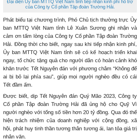
Đại diện Ủy ban MTTQ Việt Nam tỉnh tiếp nhận kinh phí hỗ trợ
của Công ty Cổ phần Tập đoàn Trường Hải.
Phát biểu tại chương trình, Phó Chủ tịch thường trực Ủy
ban MTTQ Việt Nam tỉnh Lê Xuân Sương ghi nhận và
cảm ơn tấm lòng của Công ty Cổ phần Tập đoàn Trường
Hải. Đồng thời cho biết, ngay sau khi tiếp nhận kinh phí,
Ủy ban MTTQ Việt Nam tỉnh sẽ có kế hoạch triển khai
ngay, tổ chức tặng quà cho người dân có hoàn cảnh khó
khăn trước Tết Nguyên đán với phương châm “Không để
ai bị bỏ lại phía sau”, giúp mọi người nghèo đều có cái
Tết đầm ấm.
Được biết, dịp Tết Nguyên đán Quý Mão 2023, Công ty
Cổ phần Tập đoàn Trường Hải đã ủng hộ cho Quỹ Vì
người nghèo với tổng số tiền hơn 20 tỷ đồng. Qua đó thể
hiện trách nhiệm của doanh nghiệp với cộng đồng, xã
hội, phát huy tinh thần tương thân tương ái, lan tỏa giá trị
nhân văn.