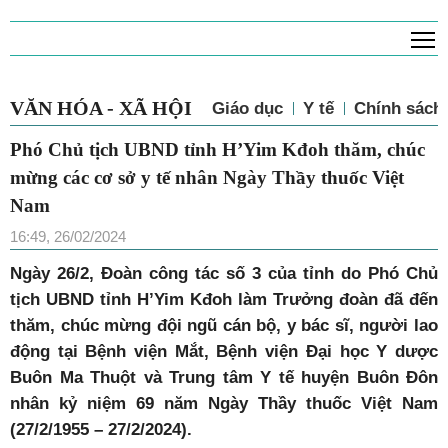
T
VĂN HÓA - XÃ HỘI
Giáo dục
Y tế
Chính sách 
Phó Chủ tịch UBND tỉnh H’Yim Kđoh thăm, chúc
mừng các cơ sở y tế nhân Ngày Thầy thuốc Việt
Nam
16:49, 26/02/2024
Ngày 26/2, Đoàn công tác số 3 của tỉnh do Phó Chủ
tịch UBND tỉnh H’Yim Kđoh làm Trưởng đoàn đã đến
thăm, chúc mừng đội ngũ cán bộ, y bác sĩ, người lao
động tại Bệnh viện Mắt, Bệnh viện Đại học Y dược
Buôn Ma Thuột và Trung tâm Y tế huyện Buôn Đôn
nhân kỷ niệm 69 năm Ngày Thầy thuốc Việt Nam
(27/2/1955 – 27/2/2024).