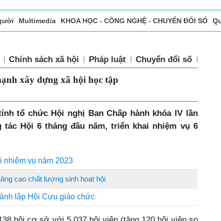
gười
Multimedia
KHOA HỌC - CÔNG NGHỆ - CHUYỂN ĐỔI SỐ
Qu
ọc báo in
Tòa soạn - Bạn đọc
Vấn Đề Bạn Đọc Quan Tâm
tế
Chính sách xã hội
Pháp luật
Chuyển đổi số
Th
đẩy mạnh xây dựng xã hội học tập
tỉnh tổ chức Hội nghị Ban Chấp hành khóa IV lần
 tác Hội 6 tháng đầu năm, triển khai nhiệm vụ 6
ai nhiệm vụ năm 2023
nâng cao chất lượng sinh hoạt hội
thành lập Hội Cựu giáo chức
38 hội cơ sở với 5.037 hội viên (tăng 120 hội viên so