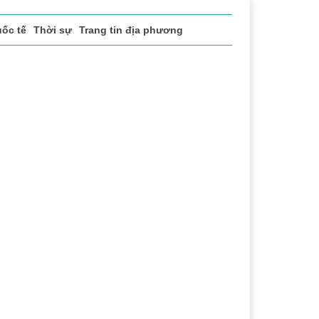
ốc tế
Thời sự
Trang tin địa phương
ể thao
Văn hóa