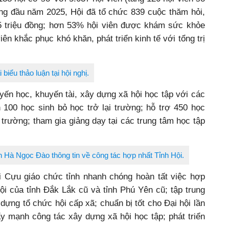
áng đầu năm 2025, Hội đã tổ chức 839 cuộc thăm hỏi,
475 triệu đồng; hơn 53% hội viên được khám sức khỏe
viên khắc phục khó khăn, phát triển kinh tế với tổng trị
 biểu thảo luận tại hội nghị.
yến học, khuyến tài, xây dựng xã hội học tập với các
 100 học sinh bỏ học trở lại trường; hỗ trợ 450 học
trường; tham gia giảng dạy tại các trung tâm học tập
h Hà Ngọc Đào thông tin về công tác hợp nhất Tỉnh Hội.
 Cựu giáo chức tỉnh nhanh chóng hoàn tất việc hợp
ội của tỉnh Đắk Lắk cũ và tỉnh Phú Yên cũ; tập trung
dựng tổ chức hội cấp xã; chuẩn bị tốt cho Đại hội lần
y mạnh công tác xây dựng xã hội học tập; phát triển