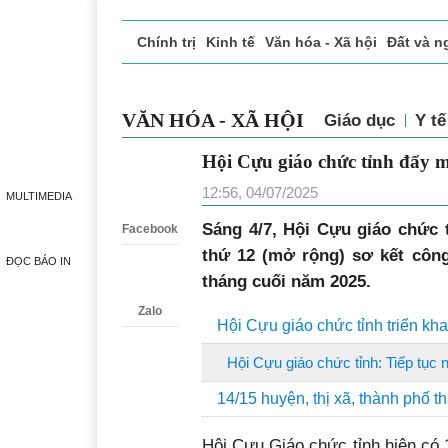
Chính trị
Kinh tế
Văn hóa - Xã hội
Đất và n
Doanh nghiệp giới thiệu
Phóng sự - Ký sự
Đ
VĂN HÓA - XÃ HỘI
Giáo dục
Y 
Hội Cựu giáo chức tỉnh 
Zalo
12:56, 04/07/2025
MULTIMEDIA
Sáng 4/7, Hội Cựu giáo chức 
Facebook
thứ 12 (mở rộng) sơ kết công
ĐỌC BÁO IN
tháng cuối năm 2025.
Zalo
Hội Cựu giáo chức tỉnh triển kh
Hội Cựu giáo chức tỉnh: Tiếp tục 
14/15 huyện, thị xã, thành phố 
Hội Cựu Giáo chức tỉnh hiện có 1