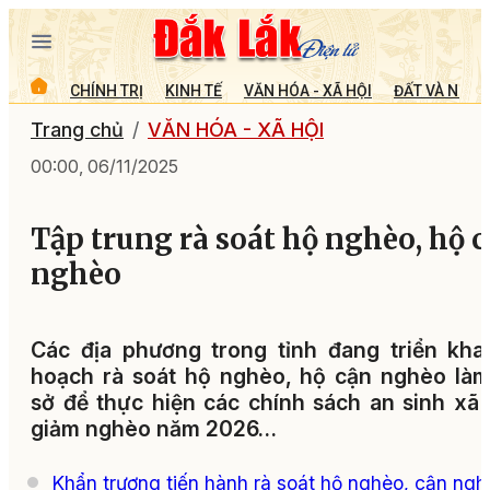
CHÍNH TRỊ
KINH TẾ
VĂN HÓA - XÃ HỘI
ĐẤT VÀ NGƯỜ
Trang chủ
VĂN HÓA - XÃ HỘI
00:00, 06/11/2025
Tập trung rà soát hộ nghèo, hộ 
nghèo
Các địa phương trong tỉnh đang triển kha
hoạch rà soát hộ nghèo, hộ cận nghèo là
sở để thực hiện các chính sách an sinh xã 
giảm nghèo năm 2026…
Khẩn trương tiến hành rà soát hộ nghèo, cận ngh