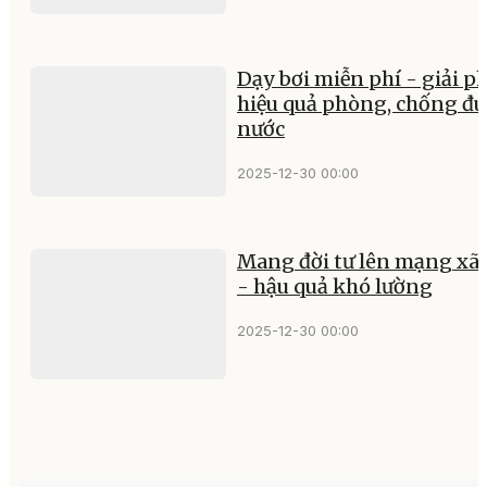
Dạy bơi miễn phí - giải p
hiệu quả phòng, chống đu
nước
2025-12-30 00:00
Mang đời tư lên mạng xã 
- hậu quả khó lường
2025-12-30 00:00