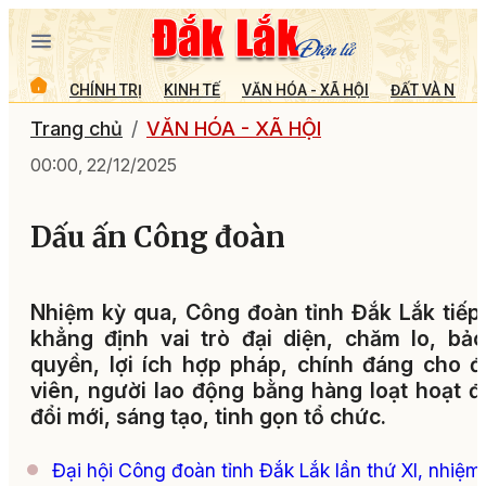
CHÍNH TRỊ
KINH TẾ
VĂN HÓA - XÃ HỘI
ĐẤT VÀ NGƯỜ
Trang chủ
VĂN HÓA - XÃ HỘI
00:00, 22/12/2025
Dấu ấn Công đoàn
Nhiệm kỳ qua, Công đoàn tỉnh Đắk Lắk tiếp
khẳng định vai trò đại diện, chăm lo, bả
quyền, lợi ích hợp pháp, chính đáng cho 
viên, người lao động bằng hàng loạt hoạt 
đổi mới, sáng tạo, tinh gọn tổ chức.
Đại hội Công đoàn tỉnh Đắk Lắk lần thứ XI, nhiệm