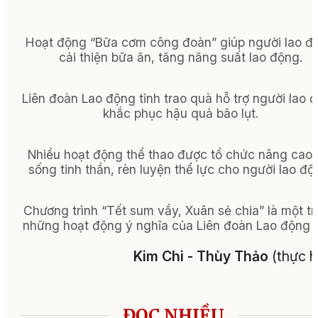
Hoạt động “Bữa cơm công đoàn” giúp người lao đ
cải thiện bữa ăn, tăng năng suất lao động.
Liên đoàn Lao động tỉnh trao quà hỗ trợ người lao 
khắc phục hậu quả bão lụt.
Nhiều hoạt động thể thao được tổ chức nâng cao 
sống tinh thần, rèn luyện thể lực cho người lao độ
Chương trình “Tết sum vầy, Xuân sẻ chia” là một t
những hoạt động ý nghĩa của Liên đoàn Lao động t
Kim Chi - Thùy Thảo
(thực h
ĐỌC NHIỀU