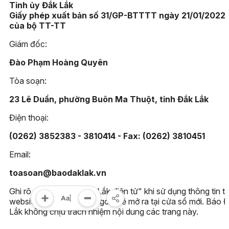
Tỉnh ủy Đắk Lắk
Giấy phép xuất bản số 31/GP-BTTTT ngày 21/01/2022
của bộ TT-TT
Giám đốc:
Đào Phạm Hoàng Quyên
Tòa soạn:
23 Lê Duẩn, phường Buôn Ma Thuột, tỉnh Đắk Lắk
Điện thoại:
(0262) 3852383 - 3810414 - Fax: (0262) 3810451
Email:
toasoan@baodaklak.vn
Ghi rõ nguồn "Báo Đắk Lắk điện tử" khi sử dụng thông tin t
website này. Các trang ngoài sẽ mở ra tại cửa sổ mới. Báo 
Lắk không chịu trách nhiệm nội dung các trang này.