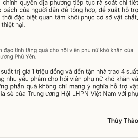
chính quyền địa phương tiếp tục rà soát chi tiế
p bách của người dân để tổng hợp, đề xuất hỗ tr
 thời đặc biệt quan tâm khôi phục cơ sở vật chất
thiệt hại.
h đạo tỉnh tặng quà cho hội viên phụ nữ khó khăn của
ường Phú Yên.
suất trị giá 1 triệu đồng và đến tận nhà trao 4 suấ
ùng nhu yếu phẩm cho hội viên phụ nữ khó khăn v
hững phần quà không chỉ mang ý nghĩa hỗ trợ vậ
hia sẻ của Trung ương Hội LHPN Việt Nam với ph
Thùy Thả