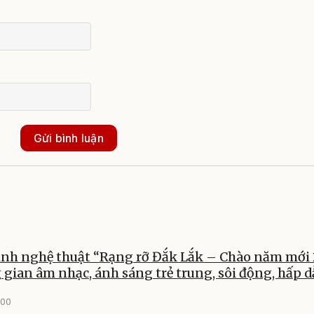
Gửi bình luận
ình nghệ thuật “Rạng rỡ Đắk Lắk – Chào năm mới 
gian âm nhạc, ánh sáng trẻ trung, sôi động, hấp 
:00