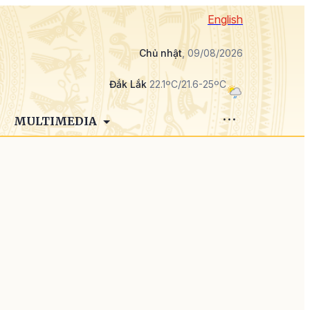
English
Chủ nhật
, 09/08/2026
Đắk Lắk
22.1ºC/21.6-25ºC
MULTIMEDIA
ị
,
ỗ