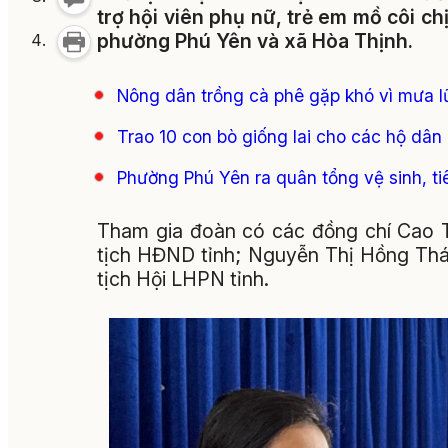
trợ hội viên phụ nữ, trẻ em mồ côi c
phường Phú Yên và xã Hòa Thịnh.
Nông dân trồng cà phê gặp khó vì mưa l
Trao 10 con bò giống lai cho các hộ dân 
Phường Phú Yên ra quân tổng vệ sinh, ti
Tham gia đoàn có các đồng chí Cao T
tịch HĐND tỉnh; Nguyễn Thị Hồng Thá
tịch Hội LHPN tỉnh.