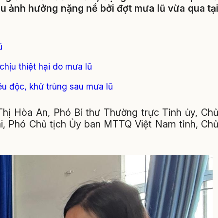
hịu ảnh hưởng nặng nề bởi đợt mưa lũ vừa qua tạ
ũ
chịu thiệt hại do mưa lũ
êu độc, khử trùng sau mưa lũ
hị Hòa An, Phó Bí thư Thường trực Tỉnh ủy, Ch
i, Phó Chủ tịch Ủy ban MTTQ Việt Nam tỉnh, Ch