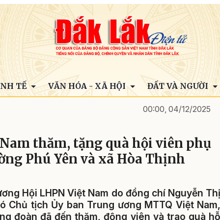
INH TẾ
VĂN HÓA - XÃ HỘI
ĐẤT VÀ NGƯỜI
00:00, 04/12/2025
Nam thăm, tặng quà hội viên phụ
ường Phú Yên và xã Hòa Thịnh
ương Hội LHPN Việt Nam do đồng chí Nguyễn Th
hó Chủ tịch Ủy ban Trung ương MTTQ Việt Nam
ng đoàn đã đến thăm, động viên và trao quà h