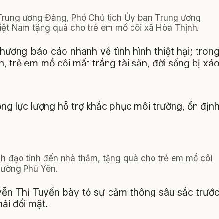
Trung ương Đảng, Phó Chủ tịch Ủy ban Trung ương
ệt Nam tặng quà cho trẻ em mồ côi xã Hòa Thịnh.
hương báo cáo nhanh về tình hình thiệt hại; tron
 trẻ em mồ côi mất trắng tài sản, đời sống bị xá
ng lực lượng hỗ trợ khắc phục môi trường, ổn địn
h đạo tỉnh đến nhà thăm, tặng quà cho trẻ em mồ côi
ường Phú Yên.
uyễn Thị Tuyến bày tỏ sự cảm thông sâu sắc trướ
ải đối mặt.