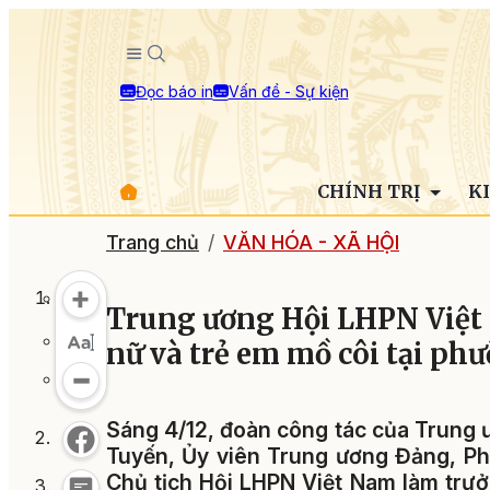
Đọc báo in
Vấn đề - Sự kiện
CHÍNH TRỊ
K
Trang chủ
VĂN HÓA - XÃ HỘI
Trung ương Hội LHPN Việt 
nữ và trẻ em mồ côi tại ph
Sáng 4/12, đoàn công tác của Trung 
Tuyến, Ủy viên Trung ương Đảng, P
Chủ tịch Hội LHPN Việt Nam làm trưở