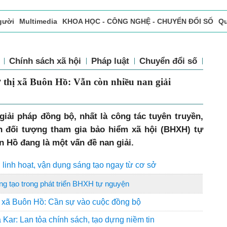
gười
Multimedia
KHOA HỌC - CÔNG NGHỆ - CHUYỂN ĐỔI SỐ
Qu
ọc báo in
Tòa soạn - Bạn đọc
Vấn Đề Bạn Đọc Quan Tâm
Chính sách xã hội
Pháp luật
Chuyển đổi số
Thể 
 thị xã Buôn Hồ: Vẫn còn nhiều nan giải
giải pháp đồng bộ, nhất là công tác tuyên truyền,
ển đối tượng tham gia bảo hiểm xã hội (BHXH) tự
n Hồ đang là một vấn đề nan giải.
linh hoạt, vận dụng sáng tạo ngay từ cơ sở
g tạo trong phát triển BHXH tự nguyện
ị xã Buôn Hồ: Cần sự vào cuộc đồng bộ
Kar: Lan tỏa chính sách, tạo dựng niềm tin