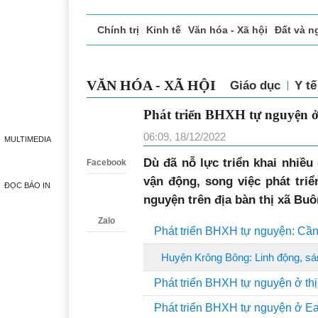
Chính trị
Kinh tế
Văn hóa - Xã hội
Đất và n
Doanh nghiệp giới thiệu
Phóng sự - Ký sự
Đ
VĂN HÓA - XÃ HỘI
Giáo dục
Y tế
Phát triển BHXH tự nguyện ở
Zalo
06:09, 18/12/2022
MULTIMEDIA
Dù đã nỗ lực triển khai nhiều 
Facebook
vận động, song việc phát tri
ĐỌC BÁO IN
nguyện trên địa bàn thị xã Buô
Zalo
Phát triển BHXH tự nguyện: Cần 
Huyện Krông Bông: Linh động, sán
Phát triển BHXH tự nguyện ở th
Phát triển BHXH tự nguyện ở Ea 