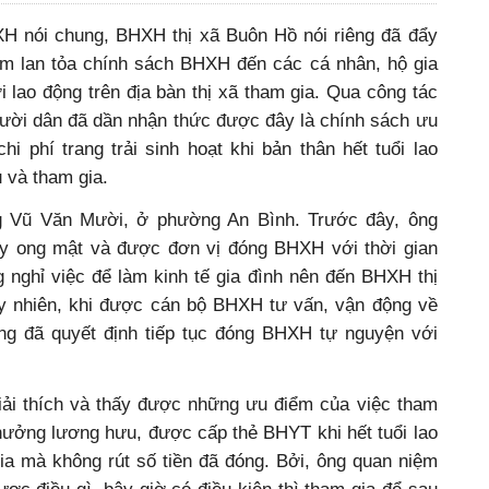
 nói chung, BHXH thị xã Buôn Hồ nói riêng đã đẩy
m lan tỏa chính sách BHXH đến các cá nhân, hộ gia
i lao động trên địa bàn thị xã tham gia. Qua công tác
gười dân đã dần nhận thức được đây là chính sách ưu
hi phí trang trải sinh hoạt khi bản thân hết tuổi lao
 và tham gia.
 Vũ Văn Mười, ở phường An Bình. Trước đây, ông
ty ong mật và được đơn vị đóng BHXH với thời gian
nghỉ việc để làm kinh tế gia đình nên đến BHXH thị
uy nhiên, khi được cán bộ BHXH tư vấn, vận động về
ông đã quyết định tiếp tục đóng BHXH tự nguyện với
ải thích và thấy được những ưu điểm của việc tham
ởng lương hưu, được cấp thẻ BHYT khi hết tuổi lao
ia mà không rút số tiền đã đóng. Bởi, ông quan niệm