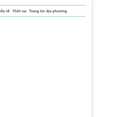
ốc tế
Thời sự
Trang tin địa phương
thao
Văn hóa