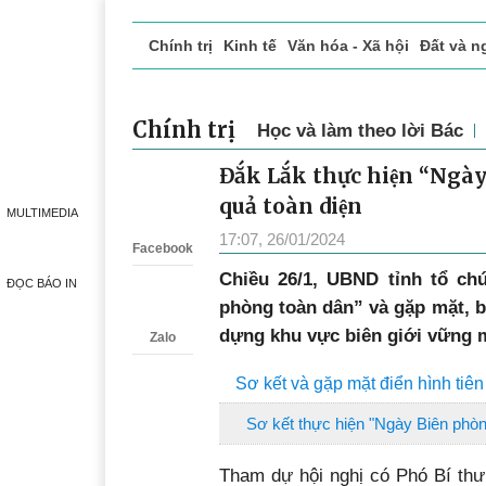
Chính trị
Kinh tế
Văn hóa - Xã hội
Đất và n
Doanh nghiệp giới thiệu
Phóng sự - Ký sự
Đ
Chính trị
Học và làm theo lời Bác
Đắk Lắk thực hiện “Ngày 
Zalo
quả toàn diện
MULTIMEDIA
17:07, 26/01/2024
Facebook
Chiều 26/1, UBND tỉnh tổ ch
ĐỌC BÁO IN
phòng toàn dân” và gặp mặt, 
dựng khu vực biên giới vững m
Zalo
Sơ kết và gặp mặt điển hình tiên
Sơ kết thực hiện "Ngày Biên phòn
Tham dự hội nghị có Phó Bí thư