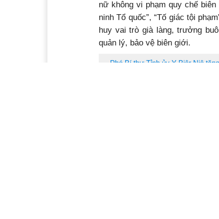
nữ không vi phạm quy chế biên 
ninh Tổ quốc”, “Tố giác tội phạ
huy vai trò già làng, trưởng bu
quản lý, bảo vệ biên giới.
Phó Bí thư Tỉnh ủy Y Biêr Niê tặ
xuất sắc trong tham
Cùng với đó, Bộ đội Biên phòng 
giống giúp người nghèo nơi biên
biên cương”. 5 năm qua, Bộ đội
mù chữ cho 97 người dân; nhậ
nuôi 4 “Con nuôi Đồn Biên phòng
đội nâng bước em đến trường”;
triệu đồng. Bộ đội Biên phòng t
động cá nhân, tổ chức quan tâm 
vực biên giới…
Phó Chủ tịch UBND tỉnh Võ Văn Cản