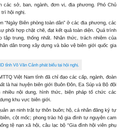
n các sở, ban, ngành, đơn vị, địa phương. Phó Chủ
rì hội nghị.
n “Ngày Biên phòng toàn dân” ở các địa phương, các
ự phối hợp chặt chẽ, đạt kết quả toàn diện. Quá trình
 đạo tập trung, thống nhất. Nhận thức, trách nhiệm của
hân dân trong xây dựng và bảo vệ biên giới quốc gia
 tỉnh Võ Văn Cảnh phát biểu tại hội nghị.
TTQ Việt Nam tỉnh đã chỉ đạo các cấp, ngành, đoàn
nhất là hai huyện biên giới Buôn Đôn, Ea Súp và Bộ đội
n nhiều nội dung, hình thức, biện pháp tổ chức các
 dựng khu vực biên giới.
quản an ninh trật tự thôn buôn; hộ, cá nhân đăng ký tự
biên, cột mốc; phong trào hộ gia đình tự nguyện cam
ống tệ nạn xã hội, câu lạc bộ “Gia đình hội viên phụ