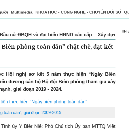
gười
Multimedia
KHOA HỌC - CÔNG NGHỆ - CHUYỂN ĐỔI SỐ
Qu
ọc báo in
Tòa soạn - Bạn đọc
Vấn Đề Bạn Đọc Quan Tâm
TIN
Bầu cử ĐBQH và đại biểu HĐND các cấp
Xây dựng Đả
Biên phòng toàn dân” chặt chẽ, đạt kết
ức Hội nghị sơ kết 5 năm thực hiện “Ngày Biên
biểu dương cán bộ Bộ đội Biên phòng tham gia xây
ạnh, giai đoạn 2019 - 2024.
 tiến thực hiện "Ngày biên phòng toàn dân"
g toàn dân", giai đoạn 2009-2019
 Tỉnh ủy Y Biêr Niê; Phó Chủ tịch Ủy ban MTTQ Việt