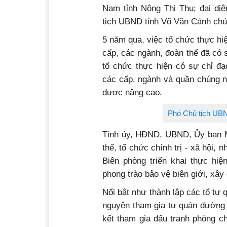
Nam tỉnh Nông Thị Thu; đại diệ
tịch UBND tỉnh Võ Văn Cảnh chủ t
5 năm qua, việc tổ chức thực hiệ
cấp, các ngành, đoàn thể đã có s
tổ chức thực hiện có sự chỉ
các cấp, ngành và quần chúng n
được nâng cao.
Phó Chủ tịch UBND
Tỉnh ủy, HĐND, UBND, Ủy ban M
thể, tổ chức chính trị - xã hội, 
Biên phòng triển khai thực hiệ
phong trào bảo vệ biên giới, xây
Nổi bật như thành lập các tổ tự 
nguyện tham gia tự quản đường 
kết tham gia đấu tranh phòng ch