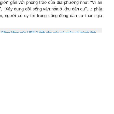
giới” gắn với phong trào của địa phương như: “Vì an
m”, “Xây dựng đời sống văn hóa ở khu dân cư”…; phát
ôn, người có uy tín trong cộng đồng dân cư tham gia
ng Bằng khen của UBND tỉnh cho các cá nhân có thành tích
 gia xây dựng khu vực biên giới vững mạnh.
đã phối hợp thực hiện hiệu quả các chương trình “Bò
 giới”, “Mái ấm biên cương”, “Đồng hành cùng phụ nữ
 Biên phòng đã phối hợp vận động, tổ chức 4 lớp xóa
n đỡ đầu 40 học sinh có hoàn cảnh khó khăn; nhận
”, hỗ trợ 145 cháu theo dự án “Cán bộ, chiến sĩ Quân
 xây dựng mới 1 phòng khám Quân dân y trị giá 600
ham mưu thực hiện phong trào kết nghĩa, đỡ đầu, vận
hỗ trợ, giúp đỡ kinh phí, vật chất cho nhân dân khu
h tặng Bằng khen của UBND tỉnh cho các tập thể có thành