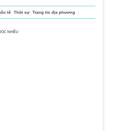
ốc tế
Thời sự
Trang tin địa phương
 ĐỌC NHIỀU
ng
Lịch sử - Truyền thống
Bảo vệ nền tảng tư tưởng