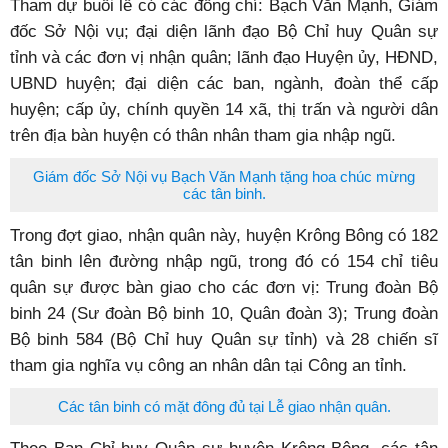
Tham dự buổi lễ có các đồng chí: Bạch Văn Mạnh, Giám
đốc Sở Nội vụ; đại diện lãnh đạo Bộ Chỉ huy Quân sự
tỉnh và các đơn vị nhận quân; lãnh đạo Huyện ủy, HĐND,
UBND huyện; đại diện các ban, ngành, đoàn thể cấp
huyện; cấp ủy, chính quyền 14 xã, thị trấn và người dân
trên địa bàn huyện có thân nhân tham gia nhập ngũ.
Giám đốc Sở Nội vụ Bạch Văn Mạnh tặng hoa chúc mừng
các tân binh.
Trong đợt giao, nhận quân này, huyện Krông Bông có 182
tân binh lên đường nhập ngũ, trong đó có 154 chỉ tiêu
quân sự được bàn giao cho các đơn vị: Trung đoàn Bộ
binh 24 (Sư đoàn Bộ binh 10, Quân đoàn 3); Trung đoàn
Bộ binh 584 (Bộ Chỉ huy Quân sự tỉnh) và 28 chiến sĩ
tham gia nghĩa vụ công an nhân dân tại Công an tỉnh.
Các tân binh có mặt đông đủ tại Lễ giao nhận quân.