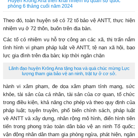
Huyện Krông Ana triển khai nhiệm vụ quân sự quốc
phòng 6 tháng cuối năm 2024
Theo đó, toàn huyện sẽ có 72 tổ bảo vệ ANTT, thực hiện
nhiệm vụ ở 72 thôn, buôn trên địa bàn.
Các tổ có nhiệm vụ hỗ trợ công an các xã, thị trấn nắm
tình hình vi phạm pháp luật về ANTT, tệ nạn xã hội, bạo
lực gia đình trên địa bàn; kịp thời ngăn chặn
Lãnh đạo huyện Krông Ana tặng hoa và quà chúc mừng Lực
lượng tham gia bảo vệ an ninh, trật tự ở cơ sở.
hành vi xâm phạm, đe dọa xâm phạm tính mạng, sức
khỏe, tài sản của cá nhân, tài sản của cơ quan, tổ chức
trong điều kiện, khả năng cho phép và theo quy định của
pháp luật; tuyên truyền, phổ biến chính sách, pháp luật
về ANTT và xây dựng, nhân rộng mô hình, điển hình tiên
tiến trong phong trào toàn dân bảo vệ an ninh Tổ quốc;
vận động nhân dân tham gia phòng ngừa, phát hiện, ngăn