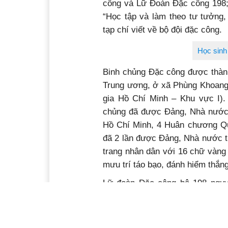
công và Lữ Đoàn Đặc công 198; 
“Học tập và làm theo tư tưởng,
tạp chí viết về bộ đội đặc công.
Học sinh 
Binh chủng Đặc công được thành
Trung ương, ở xã Phùng Khoang 
gia Hồ Chí Minh – Khu vực I). 
chủng đã được Đảng, Nhà nước
Hồ Chí Minh, 4 Huân chương Qu
đã 2 lần được Đảng, Nhà nước t
trang nhân dân với 16 chữ vàng 
mưu trí táo bạo, đánh hiểm thắng
Lữ đoàn Đặc công bộ 198 nguy
tháng 8 năm 1974, tại xã Chư Ng
đã được Đảng, Nhà nước, Quân
các loại; 3 Huân chương bảo v