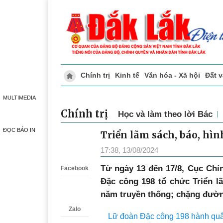
Chính trị
Kinh tế
Văn hóa - Xã hội
Đất 
Doanh nghiệp giới thiệu
Phóng sự - Ký 
MULTIMEDIA
Chính trị
Học và làm theo lời Bác
ĐỌC BÁO IN
Triển lãm sách, báo, hìn
Zalo
17:38, 13/08/2024
Từ ngày 13 đến 17/8, Cục Chí
Facebook
Đặc công 198 tổ chức Triển 
năm truyền thống; chặng đườn
Zalo
Lữ đoàn Đặc công 198 hành quân