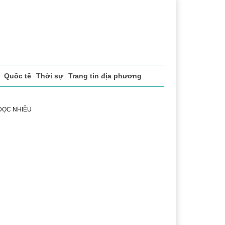
Quốc tế
Thời sự
Trang tin địa phương
 ĐỌC NHIỀU
ng
Lịch sử - Truyền thống
Bảo vệ nền tảng tư tưởng