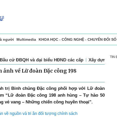
và người
Multimedia
KHOA HỌC - CÔNG NGHỆ - CHUYỂN ĐỔI SỐ
sự
Đọc báo in
Tòa soạn - Bạn đọc
Vấn Đề Bạn Đọc Quan Tâm
TIN
Bầu cử ĐBQH và đại biểu HĐND các cấp
Xây dựng Đả
h ảnh về Lữ đoàn Đặc công 198
nh trị Binh chủng Đặc công phối hợp với Lữ đoàn
lãm “Lữ đoàn Đặc công 198 anh hùng – Tự hào 50
g vẻ vang – Những chiến công huyền thoại".
 về nguồn và tri ân đối tượng chính sách