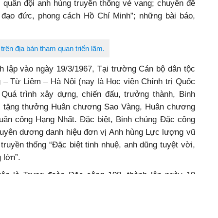
quân đội anh hùng truyền thống vẻ vang; chuyên đề
 đạo đức, phong cách Hồ Chí Minh”; những bài báo,
trên địa bàn tham quan triển lãm.
 lập vào ngày 19/3/1967, Tại trường Cán bộ dân tộc
– Từ Liêm – Hà Nội (nay là Học viện Chính trị Quốc
Quá trình xây dựng, chiến đấu, trưởng thành, Binh
 tặng thưởng Huân chương Sao Vàng, Huân chương
ân công Hạng Nhất. Đặc biệt, Binh chủng Đặc công
uyên dương danh hiệu đơn vị Anh hùng Lực lượng vũ
truyền thống “Đặc biệt tinh nhuệ, anh dũng tuyệt vời,
 lớn”.
ên là Trung đoàn Đặc công 198, thành lập ngày 19
hé, huyện Chư Pả, tỉnh Gia Lai. 50 năm qua, Lữ đoàn
 đội tặng 170 Huân chương Quân công, Chiến công
ệ Tổ quốc hạng Nhất, hạng Nhì, hạng Ba; danh hiệu