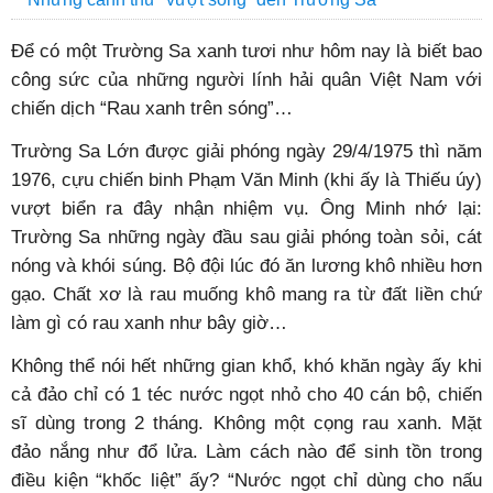
Để có một Trường Sa xanh tươi như hôm nay là biết bao
công sức của những người lính hải quân Việt Nam với
chiến dịch “Rau xanh trên sóng”…
Trường Sa Lớn được giải phóng ngày 29/4/1975 thì năm
1976, cựu chiến binh Phạm Văn Minh (khi ấy là Thiếu úy)
vượt biển ra đây nhận nhiệm vụ. Ông Minh nhớ lại:
Trường Sa những ngày đầu sau giải phóng toàn sỏi, cát
nóng và khói súng. Bộ đội lúc đó ăn lương khô nhiều hơn
gạo. Chất xơ là rau muống khô mang ra từ đất liền chứ
làm gì có rau xanh như bây giờ…
Không thể nói hết những gian khổ, khó khăn ngày ấy khi
cả đảo chỉ có 1 téc nước ngọt nhỏ cho 40 cán bộ, chiến
sĩ dùng trong 2 tháng. Không một cọng rau xanh. Mặt
đảo nắng như đổ lửa. Làm cách nào để sinh tồn trong
điều kiện “khốc liệt” ấy? “Nước ngọt chỉ dùng cho nấu