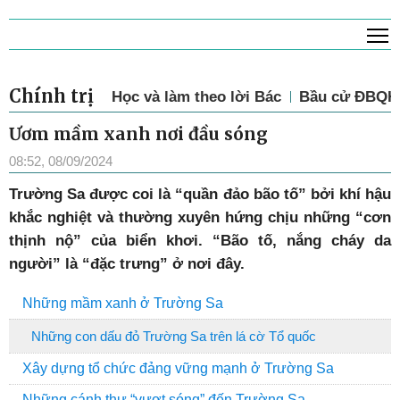
T
Chính trị
Học và làm theo lời Bác
Bầu cử ĐBQH 
Ươm mầm xanh nơi đầu sóng
08:52, 08/09/2024
Trường Sa được coi là “quần đảo bão tố” bởi khí hậu
khắc nghiệt và thường xuyên hứng chịu những “cơn
thịnh nộ” của biển khơi. “Bão tố, nắng cháy da
người” là “đặc trưng” ở nơi đây.
Những mầm xanh ở Trường Sa
Những con dấu đỏ Trường Sa trên lá cờ Tổ quốc
Xây dựng tổ chức đảng vững mạnh ở Trường Sa
Những cánh thư “vượt sóng” đến Trường Sa