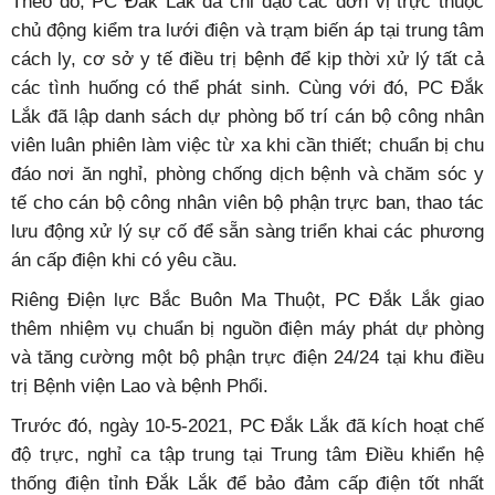
Theo đó, PC Đắk Lắk đã chỉ đạo các đơn vị trực thuộc
chủ động kiểm tra lưới điện và trạm biến áp tại trung tâm
cách ly, cơ sở y tế điều trị bệnh để kịp thời xử lý tất cả
các tình huống có thể phát sinh. Cùng với đó, PC Đắk
Lắk đã lập danh sách dự phòng bố trí cán bộ công nhân
viên luân phiên làm việc từ xa khi cần thiết; chuẩn bị chu
đáo nơi ăn nghỉ, phòng chống dịch bệnh và chăm sóc y
tế cho cán bộ công nhân viên bộ phận trực ban, thao tác
lưu động xử lý sự cố để sẵn sàng triển khai các phương
án cấp điện khi có yêu cầu.
Riêng Điện lực Bắc Buôn Ma Thuột, PC Đắk Lắk giao
thêm nhiệm vụ chuẩn bị nguồn điện máy phát dự phòng
và tăng cường một bộ phận trực điện 24/24 tại khu điều
trị Bệnh viện Lao và bệnh Phổi.
Trước đó, ngày 10-5-2021, PC Đắk Lắk đã kích hoạt chế
độ trực, nghỉ ca tập trung tại Trung tâm Điều khiển hệ
thống điện tỉnh Đắk Lắk để bảo đảm cấp điện tốt nhất