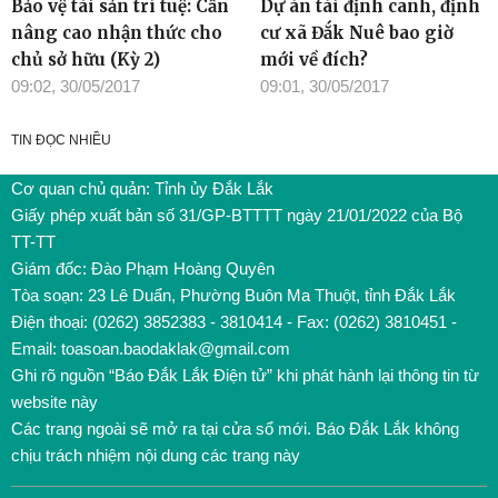
Bảo vệ tài sản trí tuệ: Cần
Dự án tái định canh, định
nâng cao nhận thức cho
cư xã Đắk Nuê bao giờ
chủ sở hữu (Kỳ 2)
mới về đích?
09:02, 30/05/2017
09:01, 30/05/2017
TIN ĐỌC NHIỀU
Cơ quan chủ quản: Tỉnh ủy Đắk Lắk
Giấy phép xuất bản số 31/GP-BTTTT ngày 21/01/2022 của Bộ
TT-TT
Giám đốc: Đào Phạm Hoàng Quyên
Tòa soạn: 23 Lê Duẩn, Phường Buôn Ma Thuột, tỉnh Đắk Lắk
Điện thoại: (0262) 3852383 - 3810414 - Fax: (0262) 3810451 -
Email: toasoan.baodaklak@gmail.com
Ghi rõ nguồn “Báo Đắk Lắk Điện tử” khi phát hành lại thông tin từ
website này
Các trang ngoài sẽ mở ra tại cửa sổ mới. Báo Đắk Lắk không
chịu trách nhiệm nội dung các trang này