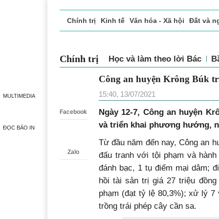
Chính trị
Kinh tế
Văn hóa - Xã hội
Đất và n
Doanh nghiệp giới thiệu
Phóng sự - Ký sự
Đ
Chính trị
Học và làm theo lời Bác
B
Công an huyện Krông Búk tr
Zalo
15:40, 13/07/2021
MULTIMEDIA
Ngày 12-7, Công an huyện Krô
Facebook
và triển khai phương hướng, 
ĐỌC BÁO IN
Từ đầu năm đến nay, Công an hu
Zalo
đấu tranh với tội phạm và hành
đánh bạc, 1 tụ điểm mại dâm; đi
hồi tài sản trị giá 27 triệu đồng
phạm (đạt tỷ lệ 80,3%); xử lý 7 
trồng trái phép cây cần sa.