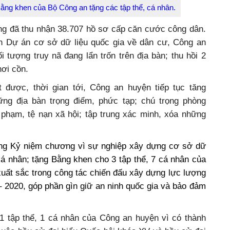
Bằng khen của Bộ Công an tặng các tập thể, cá nhân.
g đã thu nhận 38.707 hồ sơ cấp căn cước công dân.
iện Dự án cơ sở dữ liệu quốc gia về dân cư, Công an
i tượng truy nã đang lẩn trốn trên địa bàn; thu hồi 2
ơi cồn.
 được, thời gian tới, Công an huyện tiếp tục tăng
ững địa bàn trọng điểm, phức tạp; chú trọng phòng
i phạm, tệ nạn xã hội; tập trung xác minh, xóa những
ng Kỷ niệm chương vì sự nghiệp xây dựng cơ sở dữ
cá nhân; tặng Bằng khen cho 3 tập thể, 7 cá nhân của
xuất sắc trong công tác chiến đấu xây dựng lực lượng
 2020, góp phần gìn giữ an ninh quốc gia và bảo đảm
 tập thể, 1 cá nhân của Công an huyện vì có thành