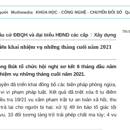
gười
Multimedia
KHOA HỌC - CÔNG NGHỆ - CHUYỂN ĐỔI SỐ
Qu
ọc báo in
Tòa soạn - Bạn đọc
Vấn Đề Bạn Đọc Quan Tâm
TIN
ầu cử ĐBQH và đại biểu HĐND các cấp
Xây dựng Đảng
iển khai nhiệm vụ những tháng cuối năm 2021
ng Búk tổ chức hội nghị sơ kết 6 tháng đầu năm
nhiệm vụ những tháng cuối năm 2021.
yện đã triển khai đồng bộ các biện pháp phòng ngừa,
 vi vi phạm pháp luật. Kết quả
đã triệt xóa 6 tụ điểm
ều tra 19/21 vụ xâm phạm trật tự an toàn xã hội, thu
 trả lại cho người bị hại; xử lý 49 tin báo tố giác tội
vụ, 10 đối tượng tàng trữ trái phép chất ma túy; 4 vụ