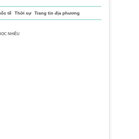
ốc tế
Thời sự
Trang tin địa phương
 ĐỌC NHIỀU
Lịch sử - Truyền thống
Bảo vệ nền tảng tư tưởng c