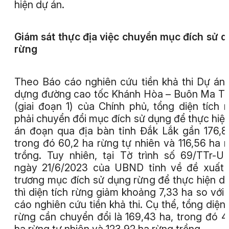
hiện dự án.
Giám sát thực địa việc chuyển mục đích
sử d
rừng
Theo Báo cáo nghiên cứu tiền khả thi Dự án
dựng đường cao tốc Khánh Hòa – Buôn Ma T
(giai đoạn 1) của Chính phủ, tổng diện tích 
phải chuyển đổi mục đích sử dụng để thực hiệ
án đoạn qua địa bàn tỉnh Đắk Lắk gần 176,8
trong đó 60,2 ha rừng tự nhiên và 116,56 ha 
trồng. Tuy nhiên, tại Tờ trình số 69/TTr-
ngày 21/6/2023 của UBND tỉnh về đề xuất
trương mục đích sử dụng rừng để thực hiện d
thì diện tích rừng giảm khoảng 7,33 ha so với
cáo nghiên cứu tiền khả thi. Cụ thể, tổng diện 
rừng cần chuyển đổi là 169,43 ha, trong đó 4
ha rừng tự nhiên và 123,92 ha rừng trồng.