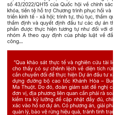
số 43/2022/QH15 của Quốc hội về chính sách
khóa, tiền tệ hỗ trợ Chương trình phục hồi và 
triển kinh tế - xã hội; trình tự, thủ tục, thẩm q
thẩm định và quyết định đầu tư các dự án th
phần được thực hiện tương tự như đối với d
nhóm A theo quy định của pháp luật về đầ
công…
“Qua khảo sát thực tế và nghiên cứu tài li
cho thấy có sự chênh lệch về diện tích rừ
cần chuyển đổi để thực hiện Dự án đầu tư x
dựng đường bộ cao tốc Khánh Hòa – Bu
Ma Thuột. Do đó, đoàn giám sát đề nghị c
đơn vị, địa phương liên quan cần phải rà soá
kiểm tra kỹ lưỡng để cập nhật đầy đủ, chí
xác vào hồ sơ dự án. Có phương án, giải pha
quản lý, bảo vệ rừng hiệu quả, tránh tình trạ