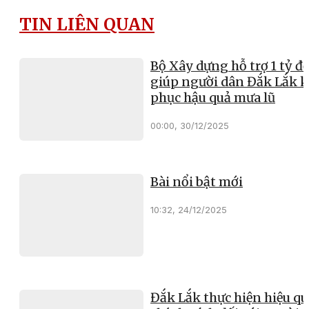
TIN LIÊN QUAN
Bộ Xây dựng hỗ trợ 1 tỷ đ
giúp người dân Đắk Lắk 
phục hậu quả mưa lũ
00:00, 30/12/2025
Bài nổi bật mới
10:32, 24/12/2025
Đắk Lắk thực hiện hiệu qu