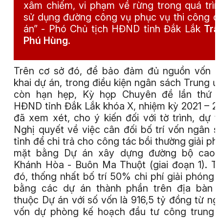
xâm chiếm, vi phạm về rừng trong quá trì
sử dụng đường công vụ phục vụ thi công 
án” -
Phó Chủ tịch HĐND tỉnh Đắk Lắk
Tr
Phú Hùng
.
Trên cơ sở đó, để bảo đảm đủ nguồn vốn t
khai dự án, trong điều kiện ngân sách Trung 
còn hạn hẹp, Kỳ họp Chuyên đề lần thứ H
HĐND tỉnh Đắk Lắk khóa X, nhiệm kỳ 2021 – 
đã xem xét, cho ý kiến đối với tờ trình, dự t
Nghị quyết về việc cân đối bố trí vốn ngân s
tỉnh để chi trả cho công tác bồi thường giải p
mặt bằng Dự án xây dựng đường bộ cao 
Khánh Hòa - Buôn Ma Thuột (giai đoạn 1). 
đó, thống nhất bố trí 50% chi phí giải phóng
bằng các dự án thành phần trên địa bàn 
thuộc Dự án với số vốn là 916,5 tỷ đồng từ n
vốn dự phòng kế hoạch đầu tư công trung