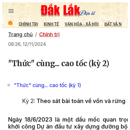
CHÍNH TRỊ
KINH TẾ
VĂN HÓA - XÃ HỘI
ĐẤT VÀ NGƯỜ
Trang chủ
Chính trị
08:26, 12/11/2024
"Thức" cùng... cao tốc (kỳ 2)
"Thức" cùng... cao tốc (kỳ 1)
Kỳ 2:
Theo sát bài toán về vốn và rừng
Ngày 18/6/2023 là một dấu mốc quan trọn
khởi công Dự án đầu tư xây dựng đường bộ