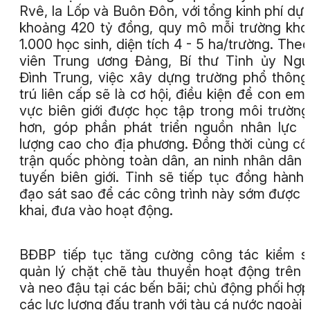
Rvê, Ia Lốp và Buôn Đôn, với tổng kinh phí dự 
khoảng 420 tỷ đồng, quy mô mỗi trường kh
1.000 học sinh, diện tích 4 - 5 ha/trường. The
viên Trung ương Đảng, Bí thư Tỉnh ủy Ng
Đình Trung, việc xây dựng trường phổ thông
trú liên cấp sẽ là cơ hội, điều kiện để con em
vực biên giới được học tập trong môi trường
hơn, góp phần phát triển nguồn nhân lực 
lượng cao cho địa phương. Đồng thời củng cố
trận quốc phòng toàn dân, an ninh nhân dân 
tuyến biên giới. Tỉnh sẽ tiếp tục đồng hành,
đạo sát sao để các công trình này sớm được t
khai, đưa vào hoạt động.
BĐBP tiếp tục tăng cường công tác kiểm s
quản lý chặt chẽ tàu thuyền hoạt động trên 
và neo đậu tại các bến bãi; chủ động phối hợp
các lực lượng đấu tranh với tàu cá nước ngoài