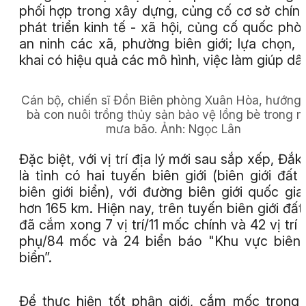
phối hợp trong xây dựng, củng cố cơ sở chính 
phát triển kinh tế - xã hội, củng cố quốc phò
an ninh các xã, phường biên giới; lựa chọn, t
khai có hiệu quả các mô hình, việc làm giúp dân
Cán bộ, chiến sĩ Đồn Biên phòng Xuân Hòa, hướng
bà con nuôi trồng thủy sản bảo vệ lồng bè trong 
mưa bão.
Ảnh: Ngọc Lân
Đặc biệt, với vị trí địa lý mới sau sắp xếp, Đắk
là tỉnh có hai tuyến biên giới (biên giới đất l
biên giới biển), với đường biên giới quốc gia
hơn 165 km. Hiện nay, trên tuyến biên giới đất 
đã cắm xong 7 vị trí/11 mốc chính và 42 vị trí
phụ/84 mốc và 24 biển báo "Khu vực biên 
biển”.
Để thực hiện tốt phân giới, cắm mốc trong 