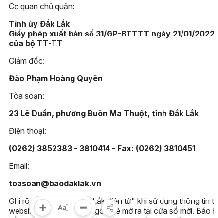
Cơ quan chủ quản:
Tỉnh ủy Đắk Lắk
Giấy phép xuất bản số 31/GP-BTTTT ngày 21/01/2022
của bộ TT-TT
Giám đốc:
Đào Phạm Hoàng Quyên
Tòa soạn:
23 Lê Duẩn, phường Buôn Ma Thuột, tỉnh Đắk Lắk
Điện thoại:
(0262) 3852383 - 3810414 - Fax: (0262) 3810451
Email:
toasoan@baodaklak.vn
Ghi rõ nguồn "Báo Đắk Lắk điện tử" khi sử dụng thông tin t
website này. Các trang ngoài sẽ mở ra tại cửa sổ mới. Báo 