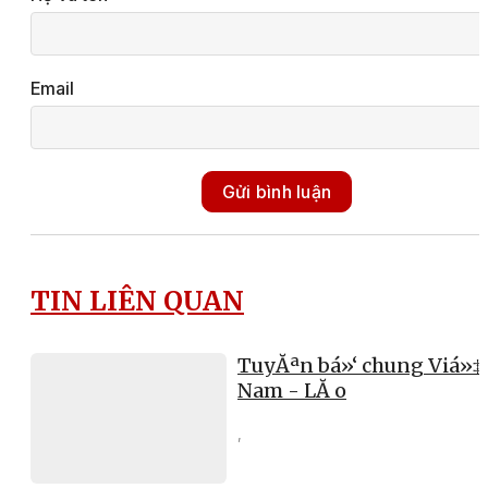
Email
Gửi bình luận
TIN LIÊN QUAN
TuyĂªn bá»‘ chung Viá»‡
Nam - LĂ o
,