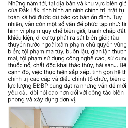
Những năm tới, tại địa bàn và khu vực biên giới
của Đắk Lắk, tình hình an ninh chính trị, trật tự 
toàn xã hội được dự báo cơ bản ổn định. Tuy
nhiên, vẫn còn một số vấn đề phức tạp như: tì
hình vi phạm quy chế biên giới, tranh chấp đất 
khiếu kiện, di cư tự phát ra sát biên giới; tàu
thuyền nước ngoài xâm phạm chủ quyền vùng
biển; tội phạm ma túy, buôn lậu, gian lận thươn
mại, tội phạm sử dụng công nghệ cao, sử dụn
thuốc nổ, chất độc khai thác thủy, hải sản... Bê
cạnh đó, việc thực hiện sắp xếp, tinh gọn hệ t
chính trị các cấp và điều chỉnh tổ chức, biên c
lực lượng BĐBP cũng đặt ra những vấn đề mới,
yêu cầu đòi hỏi cao hơn đối với công tác biên
phòng và xây dựng đơn vị.