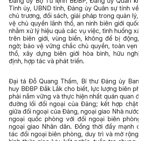
Đảng ủy Bộ Tư lệnh BĐBP, Đảng ủy Quân kh
Tỉnh ủy, UBND tỉnh, Đảng ủy Quân sự tỉnh về
chủ trương, đối sách, giải pháp trong quản lý,
vệ chủ quyền lãnh thổ, an ninh biên giới quốc
nhằm xử lý hiệu quả các vụ việc, tình huống xả
trên biên giới, vùng biển, không để bị động,
ngờ; bảo vệ vững chắc chủ quyền, toàn vẹn 
thổ, xây dựng biên giới hòa bình, hữu nghị
định, hợp tác và phát triển.
Đại tá Đỗ Quang Thấm, Bí thư Đảng ủy Ban
huy BĐBP Đắk Lắk cho biết, lực lượng biên p
phải nắm vững và thực hiện nhất quán quan đ
đường lối đối ngoại của Đảng; kết hợp chặt
giữa đối ngoại của Đảng, ngoại giao Nhà nước,
ngoại quốc phòng với đối ngoại biên phòn
ngoại giao Nhân dân. Đồng thời đẩy mạnh 
tác đối ngoại biên phòng, duy trì và mở rộng